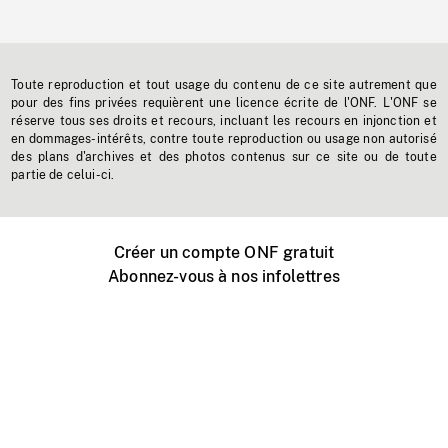
Toute reproduction et tout usage du contenu de ce site autrement que
pour des fins privées requièrent une licence écrite de l'ONF. L'ONF se
réserve tous ses droits et recours, incluant les recours en injonction et
en dommages-intérêts, contre toute reproduction ou usage non autorisé
des plans d'archives et des photos contenus sur ce site ou de toute
partie de celui-ci.
Créer un compte ONF gratuit
Abonnez-vous à nos infolettres
Événements ONF près de chez vous
Créer avec l’ONF
Organiser une projection publique
À propos de ce site
Centre d'aide