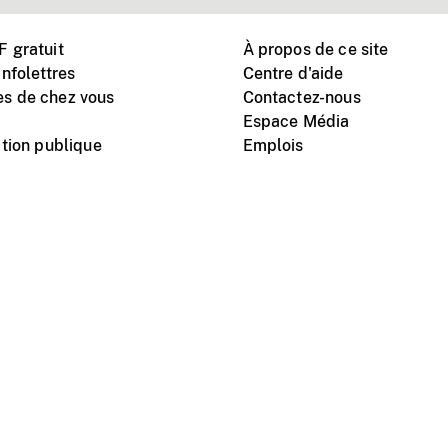
 gratuit
À propos de ce site
nfolettres
Centre d'aide
s de chez vous
Contactez-nous
Espace Média
tion publique
Emplois
Instagram
Vimeo
X
télé
titutionnel
Conditions d'utilisation
Protection des renseigne
nal du film du Canada