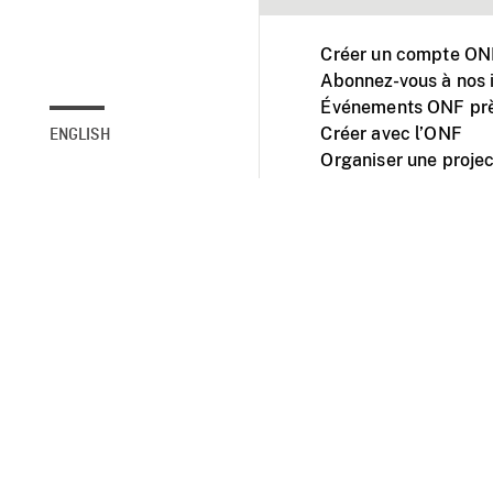
Créer un compte ONF
Abonnez-vous à nos i
Événements ONF prè
Créer avec l’ONF
ENGLISH
Organiser une projec
Facebook
Youtube
L'ONF sur mobile et 
Accessibilité
Site ins
© 2025 Office natio