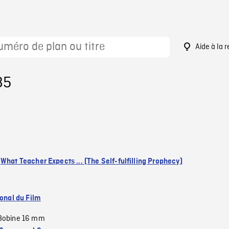
Aide à la 
85
:
What Teacher Expects ... (The Self-fulfilling Prophecy)
ional du Film
Bobine 16 mm