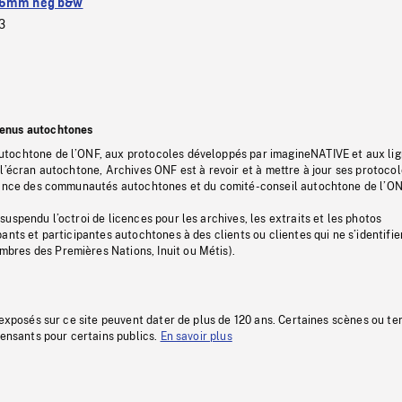
6mm neg b&w
3
tenus autochtones
tochtone de l’ONF, aux protocoles développés par imagineNATIVE et aux li
l’écran autochtone, Archives ONF est à revoir et à mettre à jour ses protoco
stance des communautés autochtones et du comité-conseil autochtone de l’ON
uspendu l’octroi de licences pour les archives, les extraits et les photos
ants et participantes autochtones à des clients ou clientes qui ne s’identifie
res des Premières Nations, Inuit ou Métis).
 exposés sur ce site peuvent dater de plus de 120 ans. Certaines scènes ou t
fensants pour certains publics.
En savoir plus