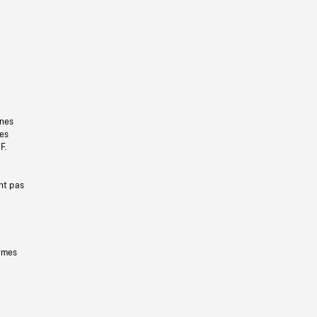
gnes
les
F.
nt pas
ermes