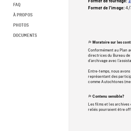
Format de tournage:
1
FAQ
4/
Format de l'image:
À PROPOS
PHOTOS
DOCUMENTS
Moratoire sur les con
Conformément au Plan au
directrices du Bureau de 
d’archivage avec l’assi
Entre-temps, nous avons s
représentant des particip
comme Autochtones (memb
Contenu sensible?
Les films et les archives
reliés pourraient être of