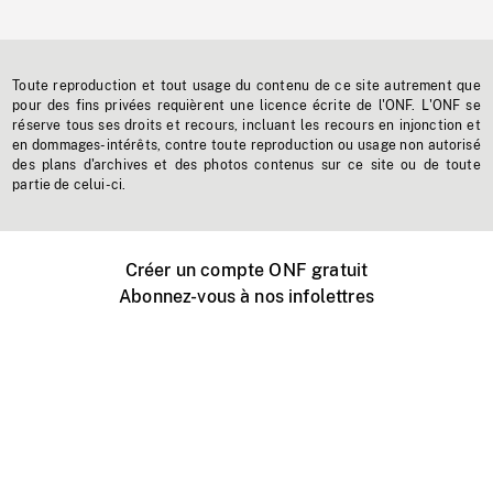
Toute reproduction et tout usage du contenu de ce site autrement que
pour des fins privées requièrent une licence écrite de l'ONF. L'ONF se
réserve tous ses droits et recours, incluant les recours en injonction et
en dommages-intérêts, contre toute reproduction ou usage non autorisé
des plans d'archives et des photos contenus sur ce site ou de toute
partie de celui-ci.
Créer un compte ONF gratuit
Abonnez-vous à nos infolettres
Événements ONF près de chez vous
Créer avec l’ONF
Organiser une projection publique
À propos de ce site
Centre d'aide