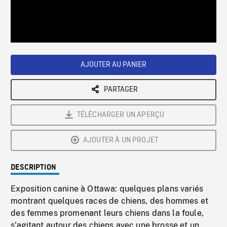
/
Loaded
:
Playback
0%
Rate
AJOUTER AU PANIER
PARTAGER
TÉLÉCHARGER UN APERÇU
AJOUTER À UN PROJET
DESCRIPTION
Exposition canine à Ottawa: quelques plans variés
montrant quelques races de chiens, des hommes et
des femmes promenant leurs chiens dans la foule,
s'agitant autour des chiens avec une brosse et un