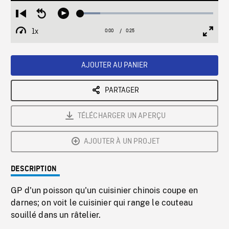
Loaded
:
Restart
Seek
Play
14.83%
from
backward
1x
0:00
Current
0:25
Duration
/
beginning
10
Playback
Full
Time
seconds
Rate
Scree
AJOUTER AU PANIER
PARTAGER
TÉLÉCHARGER UN APERÇU
AJOUTER À UN PROJET
DESCRIPTION
GP d'un poisson qu'un cuisinier chinois coupe en
darnes; on voit le cuisinier qui range le couteau
souillé dans un râtelier.