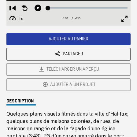
Loaded
:
Restart
Seek
Play
1.37%
from
backward
1x
0:00
Current
4:55
Duration
/
beginning
10
Playback
Full
Time
seconds
Rate
Scree
AJOUTER AU PANIER
PARTAGER
TÉLÉCHARGER UN APERÇU
AJOUTER À UN PROJET
DESCRIPTION
Quelques plans visuels filmés dans la ville d'Halifax;
quelques plans de maisons colorées, de rues, de
maisons en rangée et de la façade d'une église
baptiste (3:43). PG d'un cargo amarré dans le port;