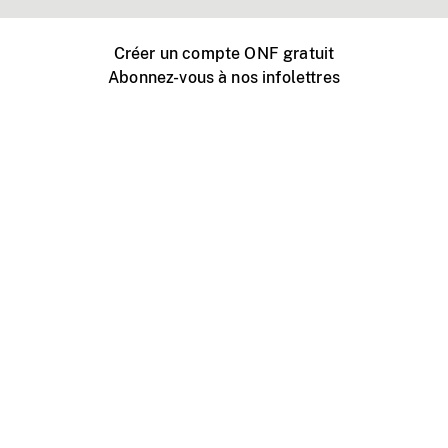
Créer un compte ONF gratuit
Abonnez-vous à nos infolettres
Événements ONF près de chez vous
Créer avec l’ONF
Organiser une projection publique
À propos de ce site
Centre d'aide
Contactez-nous
Espace Média
Emplois
ONF.ca
Production
Distribution