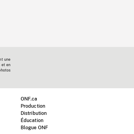
nt une
n et en
photos
ONF.ca
Production
Distribution
Éducation
Blogue ONF