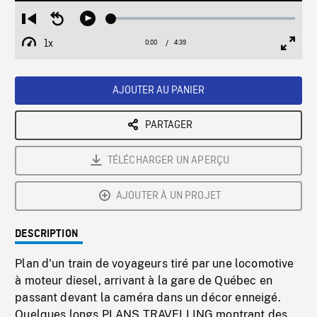
Loaded
:
Restart
Seek
Play
1.07%
from
backward
1x
0:00
Current
4:39
Duration
/
beginning
10
Playback
Full
Time
seconds
Rate
Scree
AJOUTER AU PANIER
PARTAGER
TÉLÉCHARGER UN APERÇU
AJOUTER À UN PROJET
DESCRIPTION
Plan d'un train de voyageurs tiré par une locomotive
à moteur diesel, arrivant à la gare de Québec en
passant devant la caméra dans un décor enneigé.
Quelques longs PLANS TRAVELLING montrant des