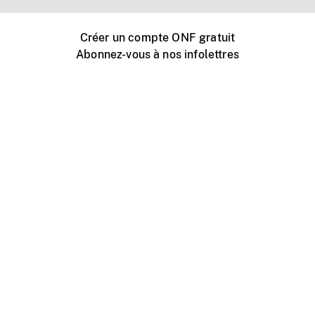
Créer un compte ONF gratuit
Abonnez-vous à nos infolettres
Événements ONF près de chez vous
Créer avec l’ONF
Organiser une projection publique
À propos de ce site
Centre d'aide
Contactez-nous
Espace Média
Emplois
ONF.ca
Production
Distribution