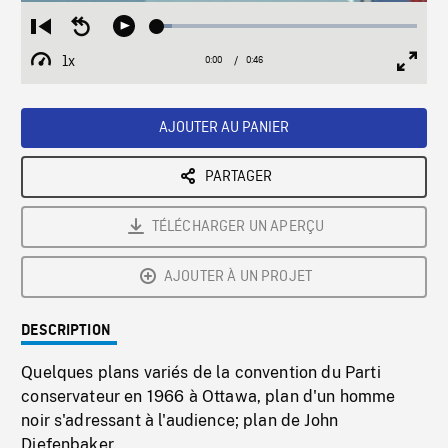
Loaded
:
Restart
Seek
Play
5.83%
from
backward
1x
0:00
Current
0:46
Duration
/
beginning
10
Playback
Full
Time
seconds
Rate
Scree
AJOUTER AU PANIER
PARTAGER
TÉLÉCHARGER UN APERÇU
AJOUTER À UN PROJET
DESCRIPTION
Quelques plans variés de la convention du Parti
conservateur en 1966 à Ottawa, plan d'un homme
noir s'adressant à l'audience; plan de John
Diefenbaker.