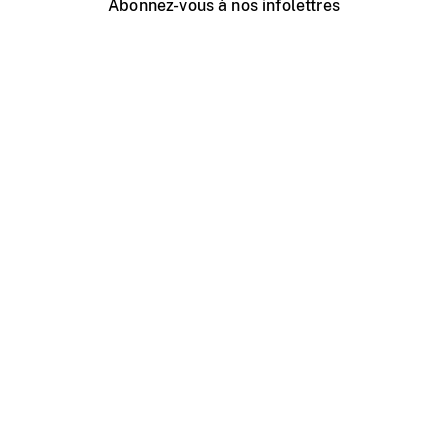
Abonnez-vous à nos infolettres
Événements ONF près de chez vous
Créer avec l’ONF
Organiser une projection publique
À propos de ce site
Centre d'aide
Contactez-nous
Espace Média
Emplois
ONF.ca
Production
Distribution
Éducation
Blogue ONF