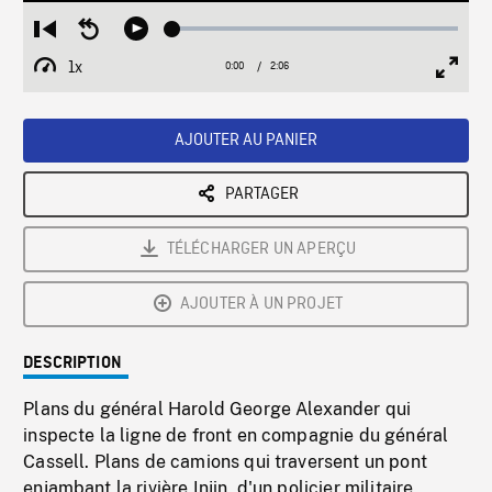
Loaded
:
Restart
Seek
Play
2.54%
from
backward
1x
0:00
Current
2:06
Duration
/
beginning
10
Playback
Full
Time
seconds
Rate
Scree
AJOUTER AU PANIER
PARTAGER
TÉLÉCHARGER UN APERÇU
AJOUTER À UN PROJET
DESCRIPTION
Plans du général Harold George Alexander qui
inspecte la ligne de front en compagnie du général
Cassell. Plans de camions qui traversent un pont
enjambant la rivière Injin, d'un policier militaire