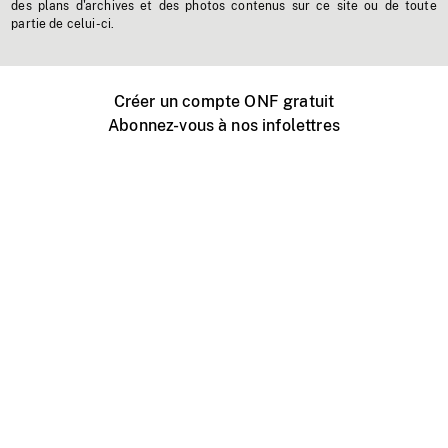
des plans d'archives et des photos contenus sur ce site ou de toute
partie de celui-ci.
Créer un compte ONF gratuit
Abonnez-vous à nos infolettres
Événements ONF près de chez vous
Créer avec l’ONF
Organiser une projection publique
À propos de ce site
Centre d'aide
Contactez-nous
Espace Média
Emplois
ONF.ca