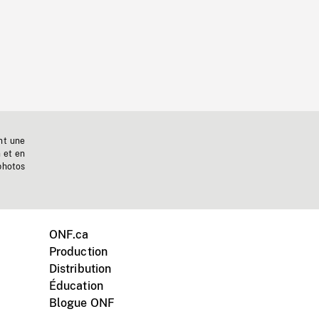
nt une
n et en
photos
ONF.ca
Production
Distribution
Éducation
Blogue ONF