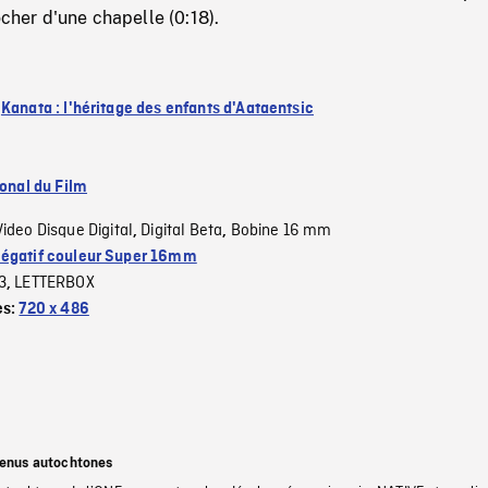
locher d'une chapelle (0:18).
:
Kanata : l'héritage des enfants d'Aataentsic
ional du Film
Video Disque Digital
Digital Beta
Bobine 16 mm
,
,
égatif couleur Super 16mm
3
LETTERBOX
,
es:
720 x 486
tenus autochtones