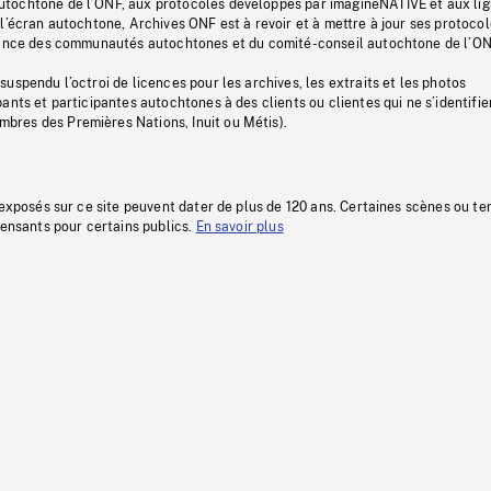
tochtone de l’ONF, aux protocoles développés par imagineNATIVE et aux li
l’écran autochtone, Archives ONF est à revoir et à mettre à jour ses protoco
stance des communautés autochtones et du comité-conseil autochtone de l’ON
uspendu l’octroi de licences pour les archives, les extraits et les photos
ants et participantes autochtones à des clients ou clientes qui ne s’identifie
res des Premières Nations, Inuit ou Métis).
 exposés sur ce site peuvent dater de plus de 120 ans. Certaines scènes ou t
fensants pour certains publics.
En savoir plus