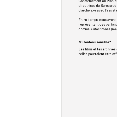
Conformément au Plan au
directrices du Bureau de 
d’archivage avec l’assi
Entre-temps, nous avons s
représentant des particip
comme Autochtones (memb
Contenu sensible?
Les films et les archives
reliés pourraient être of