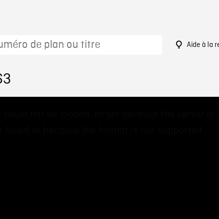
Aide à la 
63
 could not be loaded, either because the server or
 failed or because the format is not supported.