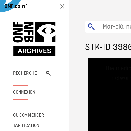
ONF.ca
STK-ID 398
This
The media
is
a
RECHERCHE
network
modal
window.
CONNEXION
OÙ COMMENCER
TARIFICATION