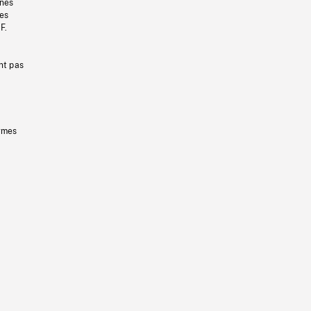
gnes
les
F.
nt pas
ermes