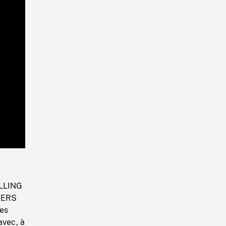
Playback
Rate
ELLING
 VERS
es
avec, à