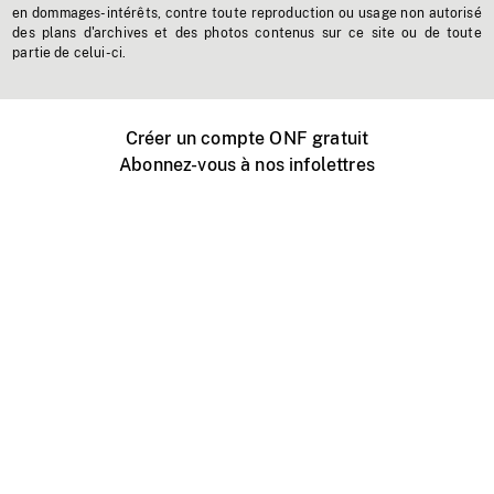
en dommages-intérêts, contre toute reproduction ou usage non autorisé
des plans d'archives et des photos contenus sur ce site ou de toute
partie de celui-ci.
Créer un compte ONF gratuit
Abonnez-vous à nos infolettres
Événements ONF près de chez vous
Créer avec l’ONF
Organiser une projection publique
À propos de ce site
Centre d'aide
Contactez-nous
Espace Média
Emplois