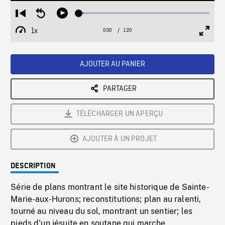
Loaded
:
Restart
Seek
Play
3.65%
from
backward
1x
0:00
Current
1:20
Duration
/
beginning
10
Playback
Full
Time
seconds
Rate
Scree
AJOUTER AU PANIER
PARTAGER
TÉLÉCHARGER UN APERÇU
AJOUTER À UN PROJET
DESCRIPTION
Série de plans montrant le site historique de Sainte-
Marie-aux-Hurons; reconstitutions; plan au ralenti,
tourné au niveau du sol, montrant un sentier; les
pieds d'un jésuite en soutane qui marche