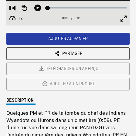
Loaded
:
Restart
Seek
Play
1.01%
from
backward
1x
0:00
Current
5:12
Duration
/
beginning
10
Playback
Full
Time
seconds
Rate
Scree
AJOUTER AU PANIER
PARTAGER
TÉLÉCHARGER UN APERÇU
AJOUTER À UN PROJET
DESCRIPTION
Quelques PM et PR de la tombe du chef des Indiens
Wyandots ou Hurons dans un cimetière (0:59). PE
d'une rue vue dans sa longueur, PAN (D>G) vers
l'entrée du cimetière des Indiens Wyandottes, PR EN