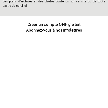
des plans d'archives et des photos contenus sur ce site ou de toute
partie de celui-ci.
Créer un compte ONF gratuit
Abonnez-vous à nos infolettres
Événements ONF près de chez vous
Créer avec l’ONF
Organiser une projection publique
À propos de ce site
Centre d'aide
Contactez-nous
Espace Média
Emplois
ONF.ca