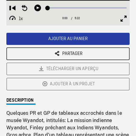
Loaded
:
Restart
Seek
Play
1.16%
from
backward
1x
0:00
Current
5:22
Duration
/
beginning
10
Playback
Full
Time
seconds
Rate
Scree
AJOUTER AU PANIER
PARTAGER
TÉLÉCHARGER UN APERÇU
AJOUTER À UN PROJET
DESCRIPTION
Quelques PR et GP de tableaux accrochés dans le
musée Wyandot, intitulés: La mission indienne
Wyandot, Finley prêchant aux Indiens Wyandots,
Gros arbre. Plan d'un tableau représentant une scène