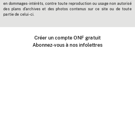
en dommages-intérêts, contre toute reproduction ou usage non autorisé
des plans d'archives et des photos contenus sur ce site ou de toute
partie de celui-ci.
Créer un compte ONF gratuit
Abonnez-vous à nos infolettres
Événements ONF près de chez vous
Créer avec l’ONF
Organiser une projection publique
À propos de ce site
Centre d'aide
Contactez-nous
Espace Média
Emplois