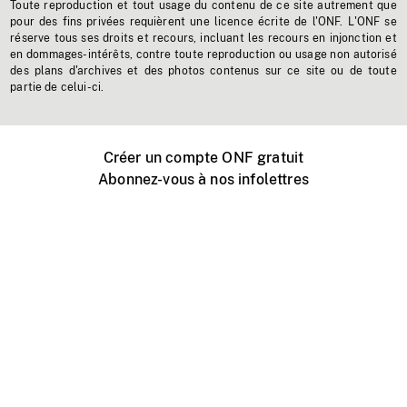
Toute reproduction et tout usage du contenu de ce site autrement que
pour des fins privées requièrent une licence écrite de l'ONF. L'ONF se
réserve tous ses droits et recours, incluant les recours en injonction et
en dommages-intérêts, contre toute reproduction ou usage non autorisé
des plans d'archives et des photos contenus sur ce site ou de toute
partie de celui-ci.
Créer un compte ONF gratuit
Abonnez-vous à nos infolettres
Événements ONF près de chez vous
Créer avec l’ONF
Organiser une projection publique
À propos de ce site
Centre d'aide
Contactez-nous
Espace Média
Emplois