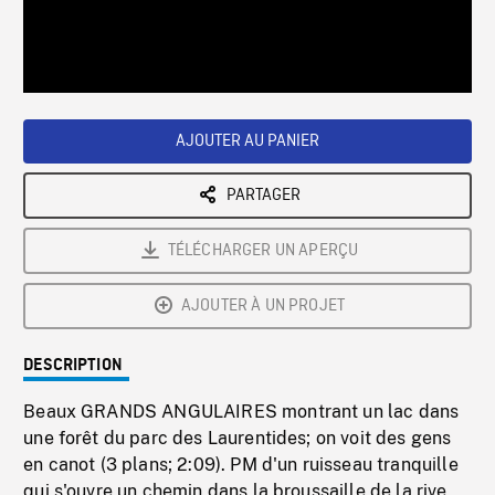
/
Loaded
:
Playback
0%
Rate
AJOUTER AU PANIER
PARTAGER
TÉLÉCHARGER UN APERÇU
AJOUTER À UN PROJET
DESCRIPTION
Beaux GRANDS ANGULAIRES montrant un lac dans
une forêt du parc des Laurentides; on voit des gens
en canot (3 plans; 2:09). PM d'un ruisseau tranquille
qui s'ouvre un chemin dans la broussaille de la rive,