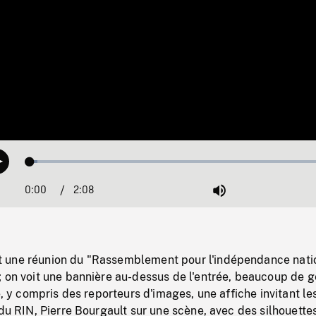
Loaded
:
Play
2.35%
0:00
Current
2:08
Duration
/
Mute
Time
 une réunion du "Rassemblement pour l'indépendance nati
 on voit une bannière au-dessus de l'entrée, beaucoup de g
re, y compris des reporteurs d'images, une affiche invitant l
 du RIN, Pierre Bourgault sur une scène, avec des silhouette