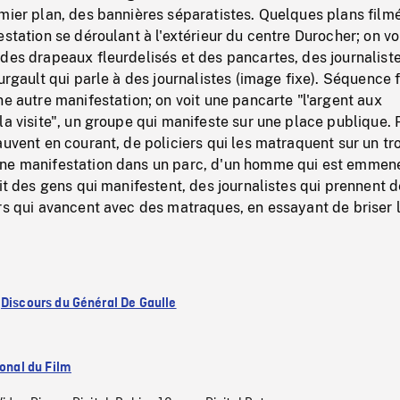
mier plan, des bannières séparatistes. Quelques plans film
estation se déroulant à l'extérieur du centre Durocher; on vo
des drapeaux fleurdelisés et des pancartes, des journalist
ourgault qui parle à des journalistes (image fixe). Séquence 
ne autre manifestation; on voit une pancarte "l'argent aux
la visite", un groupe qui manifeste sur une place publique. 
auvent en courant, de policiers qui les matraquent sur un trot
ne manifestation dans un parc, d'un homme qui est emmen
oit des gens qui manifestent, des journalistes qui prennent 
rs qui avancent avec des matraques, en essayant de briser 
:
Discours du Général De Gaulle
ional du Film