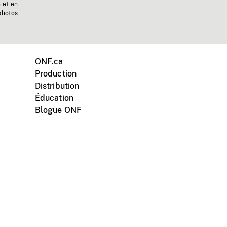
n et en
photos
ONF.ca
Production
Distribution
Éducation
Blogue ONF