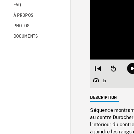
FAQ
À PROPOS
PHOTOS
DOCUMENTS
Restart
Seek
from
backward
beginning
10
1x
Playback
seconds
Rate
DESCRIPTION
Séquence montrant
au centre Durocher;
l'intérieur du cent
à joindre les rangs