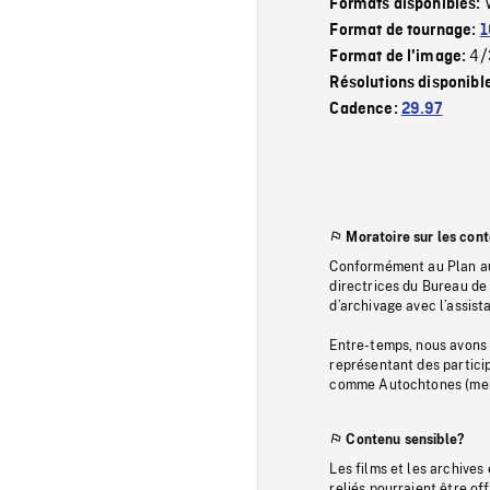
Formats disponibles:
Format de tournage:
1
4/
Format de l'image:
Résolutions disponibl
Cadence:
29.97
Moratoire sur les con
Conformément au Plan au
directrices du Bureau de 
d’archivage avec l’assi
Entre-temps, nous avons s
représentant des particip
comme Autochtones (memb
Contenu sensible?
Les films et les archives
reliés pourraient être of