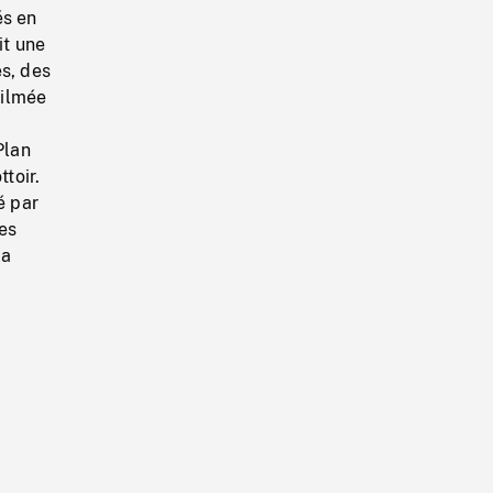
és en
it une
es, des
filmée
Plan
toir.
é par
des
la