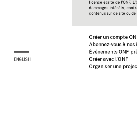
licence écrite de l'ONF. L
dommages-intérêts, contr
contenus sur ce site ou de 
Créer un compte ONF
Abonnez-vous à nos i
Événements ONF prè
Créer avec l’ONF
ENGLISH
Organiser une projec
Facebook
Youtube
L'ONF sur mobile et 