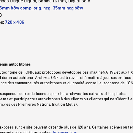
Video Disque Digital
Bobine 16 mm
Digital Beta
,
,
6mm b&w comp. orig. neg
,
35mm neg b&w
3
es:
720 x 486
tenus autochtones
tochtone de l’ONF, aux protocoles développés par imagineNATIVE et aux li
l’écran autochtone, Archives ONF est à revoir et à mettre à jour ses protoco
stance des communautés autochtones et du comité-conseil autochtone de l’ON
uspendu l’octroi de licences pour les archives, les extraits et les photos
ants et participantes autochtones à des clients ou clientes qui ne s’identifie
res des Premières Nations, Inuit ou Métis).
 exposés sur ce site peuvent dater de plus de 120 ans. Certaines scènes ou t
fensants pour certains publics.
En savoir plus