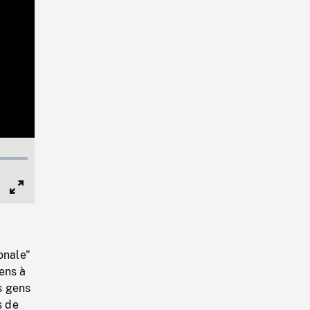
Full
Screen
onale"
ens à
es gens
s de