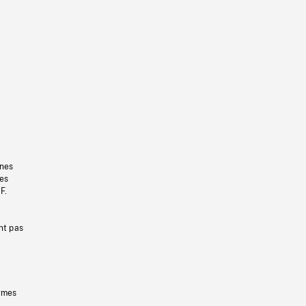
gnes
les
F.
nt pas
ermes