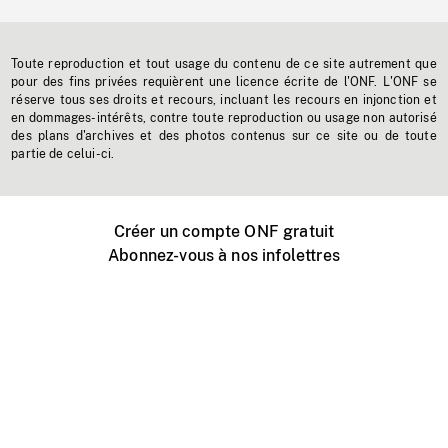
Toute reproduction et tout usage du contenu de ce site autrement que
pour des fins privées requièrent une licence écrite de l'ONF. L'ONF se
réserve tous ses droits et recours, incluant les recours en injonction et
en dommages-intérêts, contre toute reproduction ou usage non autorisé
des plans d'archives et des photos contenus sur ce site ou de toute
partie de celui-ci.
Créer un compte ONF gratuit
Abonnez-vous à nos infolettres
Événements ONF près de chez vous
Créer avec l’ONF
Organiser une projection publique
À propos de ce site
Centre d'aide
Contactez-nous