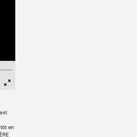
Full
Screen
ent
tôt en
IÈRE