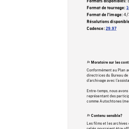
Formats disponibles:
Format de tournage:
1
4/
Format de l'image:
Résolutions disponibl
Cadence:
29.97
Moratoire sur les con
Conformément au Plan au
directrices du Bureau de 
d’archivage avec l’assi
Entre-temps, nous avons s
représentant des particip
comme Autochtones (memb
Contenu sensible?
Les films et les archives
reliés pourraient être of