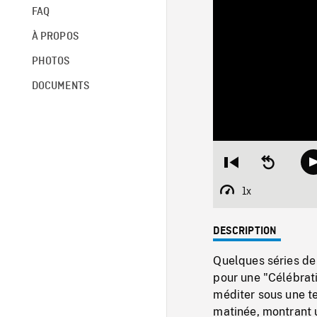
FAQ
À PROPOS
PHOTOS
DOCUMENTS
Restart
Seek
from
backward
beginning
10
1x
Playback
seconds
Rate
DESCRIPTION
Quelques séries de
pour une "Célébrati
méditer sous une te
matinée, montrant