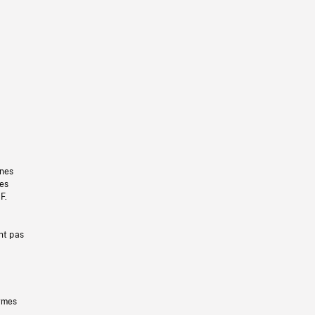
gnes
les
F.
nt pas
ermes