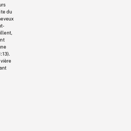
urs
ite du
heveux
t-
llent,
nt
une
:13).
ivière
ant