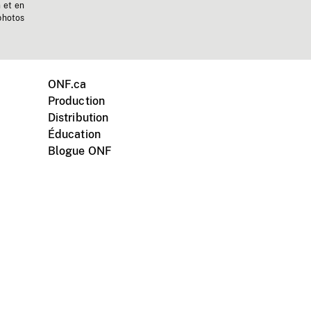
n et en
photos
ONF.ca
Production
Distribution
Éducation
Blogue ONF