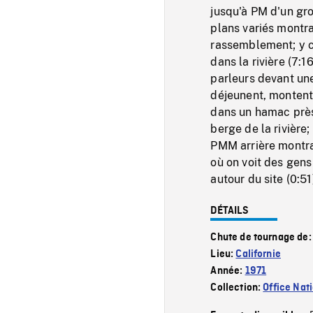
jusqu'à PM d'un gro
plans variés montr
rassemblement; y c
dans la rivière (7:
parleurs devant une
déjeunent, montent
dans un hamac près
berge de la rivière;
PMM arrière montrant
où on voit des gens
autour du site (0:51
DÉTAILS
Chute de tournage de
Lieu:
Californie
Année:
1971
Collection:
Office Nat