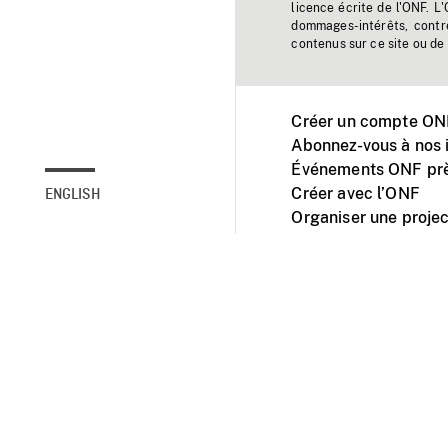
licence écrite de l'ONF. L
dommages-intérêts, contr
contenus sur ce site ou de 
Créer un compte ONF
Abonnez-vous à nos i
Événements ONF prè
Créer avec l’ONF
ENGLISH
Organiser une projec
Facebook
Youtube
L'ONF sur mobile et 