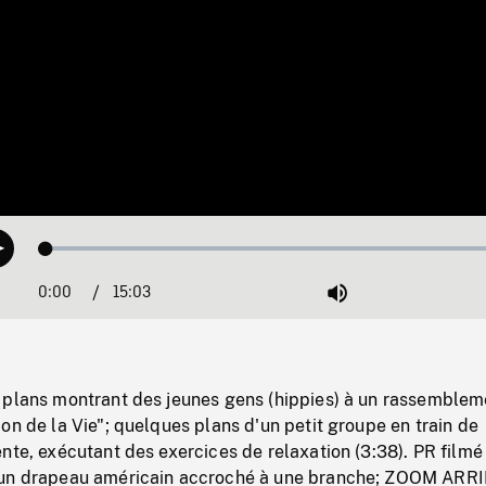
Loaded
:
Play
0.25%
0:00
Current
15:03
Duration
/
Mute
Time
 plans montrant des jeunes gens (hippies) à un rassemblem
on de la Vie"; quelques plans d'un petit groupe en train de
nte, exécutant des exercices de relaxation (3:38). PR filmé 
 un drapeau américain accroché à une branche; ZOOM ARR