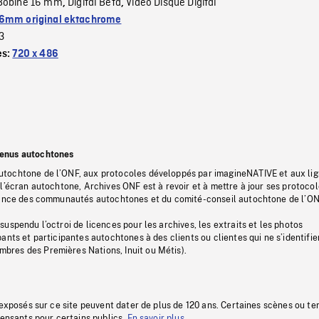
Bobine 16 mm
Digital Beta
Video Disque Digital
,
,
6mm original ektachrome
3
es:
720 x 486
tenus autochtones
tochtone de l’ONF, aux protocoles développés par imagineNATIVE et aux li
l’écran autochtone, Archives ONF est à revoir et à mettre à jour ses protoco
stance des communautés autochtones et du comité-conseil autochtone de l’ON
uspendu l’octroi de licences pour les archives, les extraits et les photos
ants et participantes autochtones à des clients ou clientes qui ne s’identifie
res des Premières Nations, Inuit ou Métis).
 exposés sur ce site peuvent dater de plus de 120 ans. Certaines scènes ou t
fensants pour certains publics.
En savoir plus