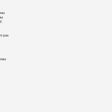
gnes
les
F.
nt pas
ermes