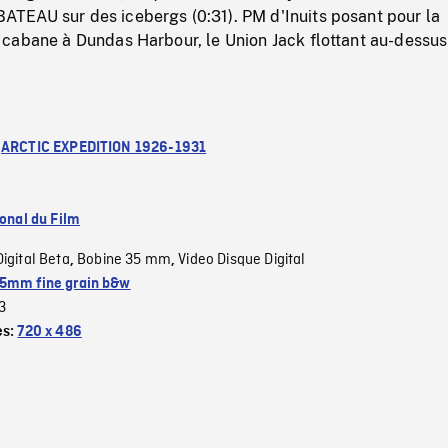
EAU sur des icebergs (0:31). PM d'Inuits posant pour la
cabane à Dundas Harbour, le Union Jack flottant au-dessus
:
ARCTIC EXPEDITION 1926-1931
ional du Film
Digital Beta
Bobine 35 mm
Video Disque Digital
,
,
5mm fine grain b&w
3
es:
720 x 486