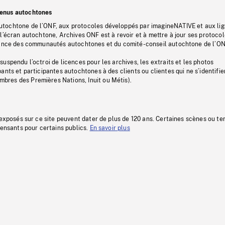
tenus autochtones
tochtone de l’ONF, aux protocoles développés par imagineNATIVE et aux li
l’écran autochtone, Archives ONF est à revoir et à mettre à jour ses protoco
stance des communautés autochtones et du comité-conseil autochtone de l’ON
uspendu l’octroi de licences pour les archives, les extraits et les photos
ants et participantes autochtones à des clients ou clientes qui ne s’identifie
res des Premières Nations, Inuit ou Métis).
 exposés sur ce site peuvent dater de plus de 120 ans. Certaines scènes ou t
fensants pour certains publics.
En savoir plus