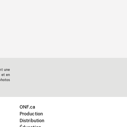
nt une
n et en
photos
ONF.ca
Production
Distribution