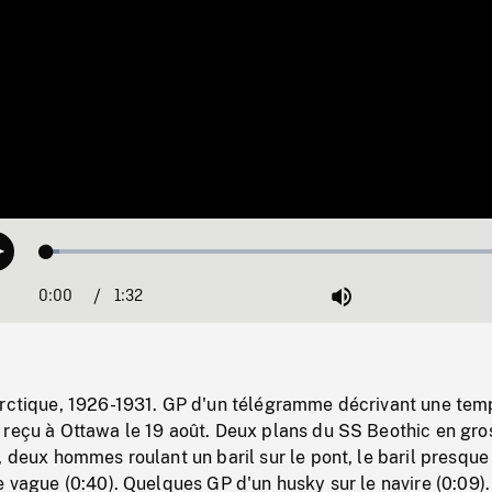
Loaded
:
Play
2.59%
0:00
Current
1:32
Duration
/
Mute
Time
Arctique, 1926-1931. GP d'un télégramme décrivant une tem
 reçu à Ottawa le 19 août. Deux plans du SS Beothic en gro
, deux hommes roulant un baril sur le pont, le baril presque 
e vague (0:40). Quelques GP d'un husky sur le navire (0:09).