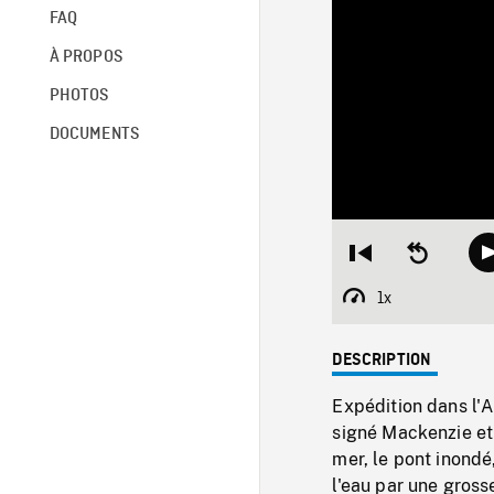
FAQ
À PROPOS
PHOTOS
DOCUMENTS
Restart
Seek
from
backward
beginning
10
1x
Playback
seconds
Rate
DESCRIPTION
Expédition dans l'
signé Mackenzie et
mer, le pont inondé
l'eau par une gross