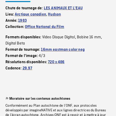
Chute de tournage de:
LES ANIMAUX ET L'EAU
Lieu:
Arctique canadien
,
Hudson
Année:
1983
Collection:
Office National du Film
Video Disque Digital
Bobine 16 mm
Formats disponibles:
,
,
Digital Beta
Format de tournage:
16mm eastman color neg
4/3
Format de l'image:
Résolutions disponibles:
720 x 486
Cadence:
29.97
Moratoire sur les contenus autochtones
Conformément au Plan autochtone de l’ONF, aux protocoles
développés par imagineNATIVE et aux lignes directrices du Bureau
de l’écran autochtone, Archives ONF est à revoir et à mettre à jour