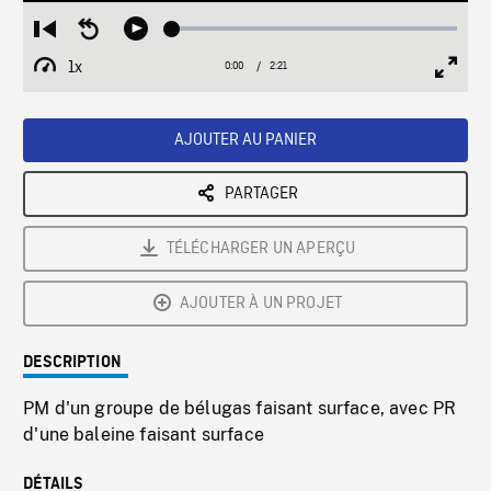
Loaded
:
Restart
Seek
Play
2.50%
from
backward
1x
0:00
Current
2:21
Duration
/
beginning
10
Playback
Full
Time
seconds
Rate
Scree
AJOUTER AU PANIER
PARTAGER
TÉLÉCHARGER UN APERÇU
AJOUTER À UN PROJET
DESCRIPTION
PM d'un groupe de bélugas faisant surface, avec PR
d'une baleine faisant surface
DÉTAILS