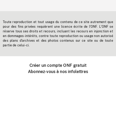
Toute reproduction et tout usage du contenu de ce site autrement que
pour des fins privées requièrent une licence écrite de l'ONF. L'ONF se
réserve tous ses droits et recours, incluant les recours en injonction et
en dommages-intérêts, contre toute reproduction ou usage non autorisé
des plans d'archives et des photos contenus sur ce site ou de toute
partie de celui-ci.
Créer un compte ONF gratuit
Abonnez-vous à nos infolettres
Événements ONF près de chez vous
Créer avec l’ONF
Organiser une projection publique
À propos de ce site
Centre d'aide