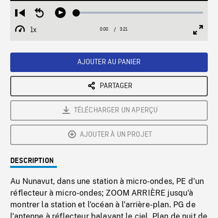
Loaded
:
Restart
Seek
Play
1.53%
from
backward
1x
0:00
Current
3:21
Duration
/
beginning
10
Playback
Full
Time
seconds
Rate
Scree
AJOUTER AU PANIER
PARTAGER
TÉLÉCHARGER UN APERÇU
AJOUTER À UN PROJET
DESCRIPTION
Au Nunavut, dans une station à micro-ondes, PE d'un
réflecteur à micro-ondes; ZOOM ARRIÈRE jusqu'à
montrer la station et l'océan à l'arrière-plan. PG de
l'antenne à réflecteur balayant le ciel. Plan de nuit de