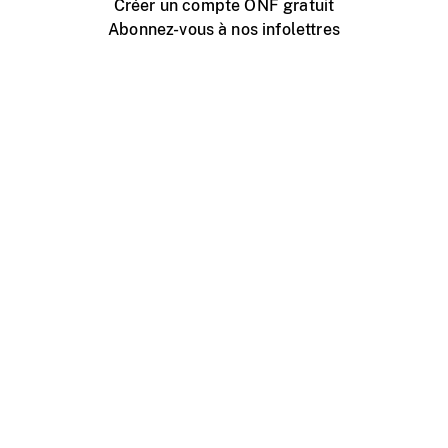
Créer un compte ONF gratuit
Abonnez-vous à nos infolettres
Événements ONF près de chez vous
Créer avec l’ONF
Organiser une projection publique
À propos de ce site
Centre d'aide
Contactez-nous
Espace Média
Emplois
ONF.ca
Production
Distribution
Éducation
Blogue ONF