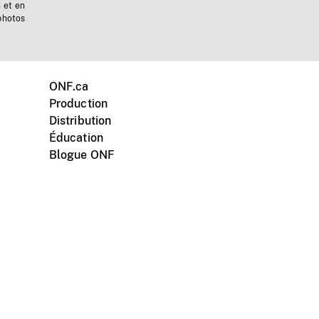
n et en
photos
ONF.ca
Production
Distribution
Éducation
Blogue ONF