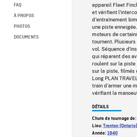
appareil Fleet Finc
FAQ
et vérifient l'inter
À PROPOS
d'entraînement bimo
PHOTOS
une piste enneigée
moteurs de certains
DOCUMENTS
tournent. Plusieurs
vol. Séquence d'in
qui réparent des avi
roulent sur la piste
sur la piste, filmés
Long PLAN TRAVELL
train d'armer une m
vérifiant la manoeuv
DÉTAILS
Chute de tournage de
Lieu:
Trenton (Ontario
Année:
1940