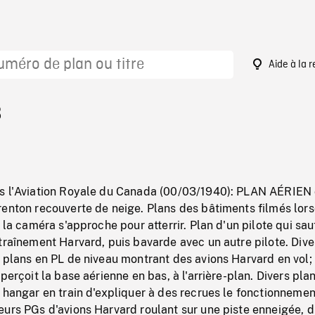
Aide à la 
8
s l'Aviation Royale du Canada (00/03/1940): PLAN AÉRIEN 
renton recouverte de neige. Plans des bâtiments filmés lor
t la caméra s'approche pour atterrir. Plan d'un pilote qui sau
traînement Harvard, puis bavarde avec un autre pilote. Dive
 plans en PL de niveau montrant des avions Harvard en vol;
perçoit la base aérienne en bas, à l'arrière-plan. Divers pla
 hangar en train d'expliquer à des recrues le fonctionnemen
urs PGs d'avions Harvard roulant sur une piste enneigée, d