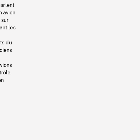
parlent
n avion
 sur
ant les
ts du
ciens
avions
trôle.
en