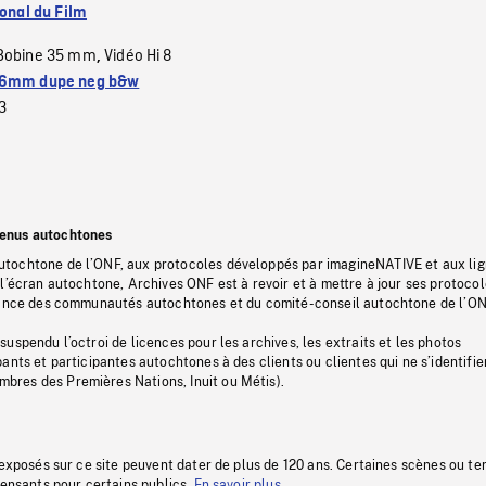
ional du Film
Bobine 35 mm
Vidéo Hi 8
,
6mm dupe neg b&w
3
tenus autochtones
tochtone de l’ONF, aux protocoles développés par imagineNATIVE et aux li
l’écran autochtone, Archives ONF est à revoir et à mettre à jour ses protoco
stance des communautés autochtones et du comité-conseil autochtone de l’ON
uspendu l’octroi de licences pour les archives, les extraits et les photos
ants et participantes autochtones à des clients ou clientes qui ne s’identifie
res des Premières Nations, Inuit ou Métis).
 exposés sur ce site peuvent dater de plus de 120 ans. Certaines scènes ou t
fensants pour certains publics.
En savoir plus