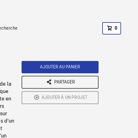
recherche
0
AJOUTER AU PANIER
PARTAGER
de la
sque
AJOUTER À UN PROJET
te en
rs
 sur
ns d'un
t
'un