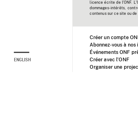
licence écrite de l'ONF. L
dommages-intérêts, contr
contenus sur ce site ou de 
Créer un compte ONF
Abonnez-vous à nos i
Événements ONF prè
Créer avec l’ONF
ENGLISH
Organiser une projec
Facebook
Youtube
L'ONF sur mobile et 