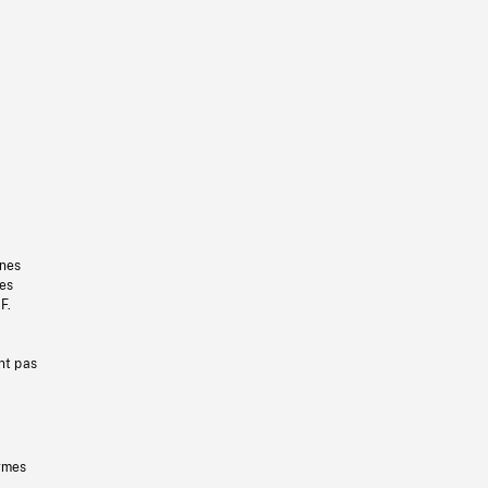
gnes
les
F.
nt pas
ermes