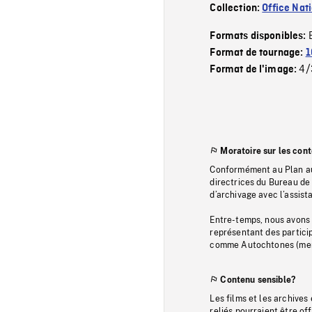
Collection:
Office Nat
Formats disponibles:
Format de tournage:
1
4/
Format de l'image:
Moratoire sur les con
Conformément au Plan au
directrices du Bureau de 
d’archivage avec l’assi
Entre-temps, nous avons s
représentant des particip
comme Autochtones (memb
Contenu sensible?
Les films et les archives
reliés pourraient être of