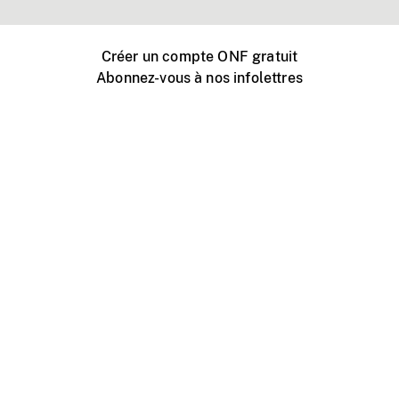
Créer un compte ONF gratuit
Abonnez-vous à nos infolettres
Événements ONF près de chez vous
Créer avec l’ONF
Organiser une projection publique
À propos de ce site
Centre d'aide
Contactez-nous
Espace Média
Emplois
ONF.ca
Production
Distribution