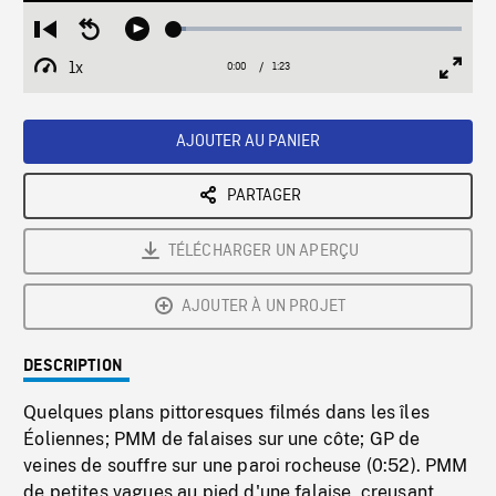
Loaded
:
Restart
Seek
Play
4.23%
from
backward
1x
0:00
Current
1:23
Duration
/
beginning
10
Playback
Full
Time
seconds
Rate
Scree
AJOUTER AU PANIER
PARTAGER
TÉLÉCHARGER UN APERÇU
AJOUTER À UN PROJET
DESCRIPTION
Quelques plans pittoresques filmés dans les îles
Éoliennes; PMM de falaises sur une côte; GP de
veines de souffre sur une paroi rocheuse (0:52). PMM
de petites vagues au pied d'une falaise, creusant