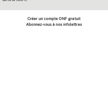
partie de celui-ci.
Créer un compte ONF gratuit
Abonnez-vous à nos infolettres
Événements ONF près de chez vous
Créer avec l’ONF
Organiser une projection publique
À propos de ce site
Centre d'aide
Contactez-nous
Espace Média
Emplois
ONF.ca
Production