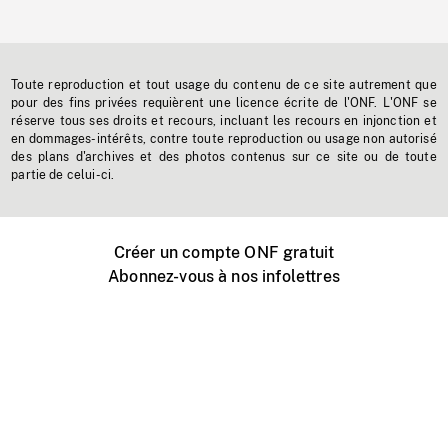
Toute reproduction et tout usage du contenu de ce site autrement que
pour des fins privées requièrent une licence écrite de l'ONF. L'ONF se
réserve tous ses droits et recours, incluant les recours en injonction et
en dommages-intérêts, contre toute reproduction ou usage non autorisé
des plans d'archives et des photos contenus sur ce site ou de toute
partie de celui-ci.
Créer un compte ONF gratuit
Abonnez-vous à nos infolettres
Événements ONF près de chez vous
Créer avec l’ONF
Organiser une projection publique
À propos de ce site
Centre d'aide