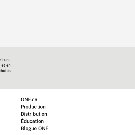
nt une
n et en
photos
ONF.ca
Production
Distribution
Éducation
Blogue ONF