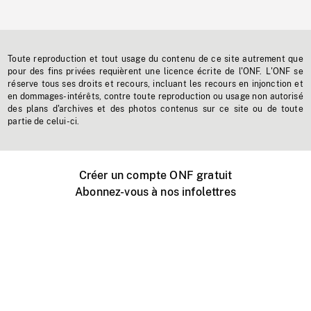
Toute reproduction et tout usage du contenu de ce site autrement que
pour des fins privées requièrent une licence écrite de l'ONF. L'ONF se
réserve tous ses droits et recours, incluant les recours en injonction et
en dommages-intérêts, contre toute reproduction ou usage non autorisé
des plans d'archives et des photos contenus sur ce site ou de toute
partie de celui-ci.
Créer un compte ONF gratuit
Abonnez-vous à nos infolettres
Événements ONF près de chez vous
Créer avec l’ONF
Organiser une projection publique
À propos de ce site
Centre d'aide