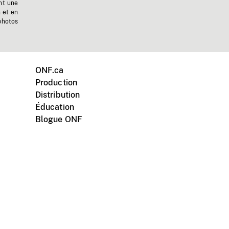
nt une
n et en
photos
ONF.ca
Production
Distribution
Éducation
Blogue ONF