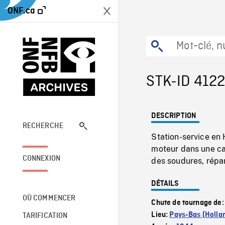
ONF.ca
STK-ID 412
DESCRIPTION
RECHERCHE
Station-service en 
moteur dans une cai
CONNEXION
des soudures, répar
DÉTAILS
OÙ COMMENCER
Chute de tournage de
Lieu:
Pays-Bas (Holla
TARIFICATION