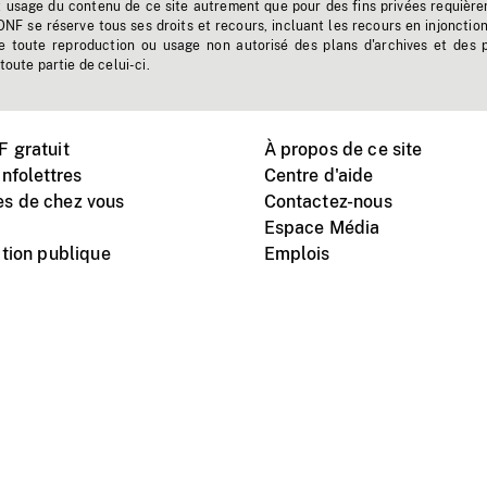
t usage du contenu de ce site autrement que pour des fins privées requière
'ONF se réserve tous ses droits et recours, incluant les recours en injonctio
e toute reproduction ou usage non autorisé des plans d'archives et des 
toute partie de celui-ci.
 gratuit
À propos de ce site
nfolettres
Centre d'aide
s de chez vous
Contactez-nous
Espace Média
tion publique
Emplois
Instagram
Vimeo
X
télé