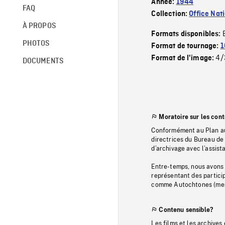
Année:
1944
FAQ
Collection:
Office Nat
À PROPOS
Formats disponibles:
PHOTOS
Format de tournage:
1
4/
Format de l'image:
DOCUMENTS
Moratoire sur les con
Conformément au Plan au
directrices du Bureau de 
d’archivage avec l’assi
Entre-temps, nous avons s
représentant des particip
comme Autochtones (memb
Contenu sensible?
Les films et les archives