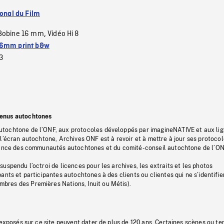
ional du Film
Bobine 16 mm
Vidéo Hi 8
,
6mm print b&w
3
tenus autochtones
tochtone de l’ONF, aux protocoles développés par imagineNATIVE et aux li
l’écran autochtone, Archives ONF est à revoir et à mettre à jour ses protoco
stance des communautés autochtones et du comité-conseil autochtone de l’ON
uspendu l’octroi de licences pour les archives, les extraits et les photos
ants et participantes autochtones à des clients ou clientes qui ne s’identifie
res des Premières Nations, Inuit ou Métis).
 exposés sur ce site peuvent dater de plus de 120 ans. Certaines scènes ou t