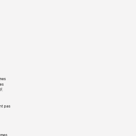
gnes
les
F.
nt pas
ermes