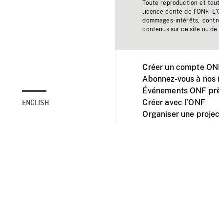
Toute reproduction et tou
licence écrite de l'ONF. L
dommages-intérêts, contr
contenus sur ce site ou de 
Créer un compte ONF
Abonnez-vous à nos i
Événements ONF prè
Créer avec l’ONF
ENGLISH
Organiser une projec
Facebook
Youtube
L'ONF sur mobile et 