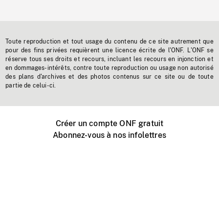
Toute reproduction et tout usage du contenu de ce site autrement que
pour des fins privées requièrent une licence écrite de l'ONF. L'ONF se
réserve tous ses droits et recours, incluant les recours en injonction et
en dommages-intérêts, contre toute reproduction ou usage non autorisé
des plans d'archives et des photos contenus sur ce site ou de toute
partie de celui-ci.
Créer un compte ONF gratuit
Abonnez-vous à nos infolettres
Événements ONF près de chez vous
Créer avec l’ONF
Organiser une projection publique
À propos de ce site
Centre d'aide