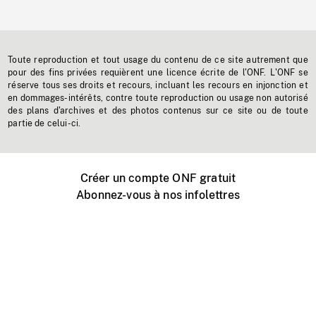
Toute reproduction et tout usage du contenu de ce site autrement que
pour des fins privées requièrent une licence écrite de l'ONF. L'ONF se
réserve tous ses droits et recours, incluant les recours en injonction et
en dommages-intérêts, contre toute reproduction ou usage non autorisé
des plans d'archives et des photos contenus sur ce site ou de toute
partie de celui-ci.
Créer un compte ONF gratuit
Abonnez-vous à nos infolettres
Événements ONF près de chez vous
Créer avec l’ONF
Organiser une projection publique
À propos de ce site
Centre d'aide