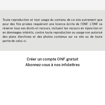
Toute reproduction et tout usage du contenu de ce site autrement que
pour des fins privées requièrent une licence écrite de l'ONF. L'ONF se
réserve tous ses droits et recours, incluant les recours en injonction et
en dommages-intérêts, contre toute reproduction ou usage non autorisé
des plans d'archives et des photos contenus sur ce site ou de toute
partie de celui-ci.
Créer un compte ONF gratuit
Abonnez-vous à nos infolettres
Événements ONF près de chez vous
Créer avec l’ONF
Organiser une projection publique
À propos de ce site
Centre d'aide