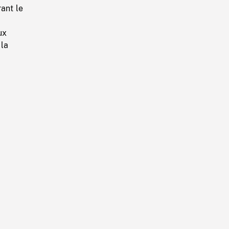
ant le
ux
 la