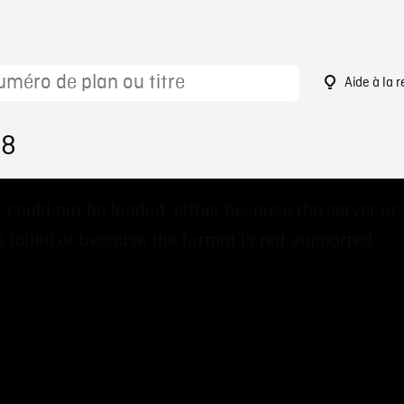
Aide à la 
58
 could not be loaded, either because the server or
 failed or because the format is not supported.