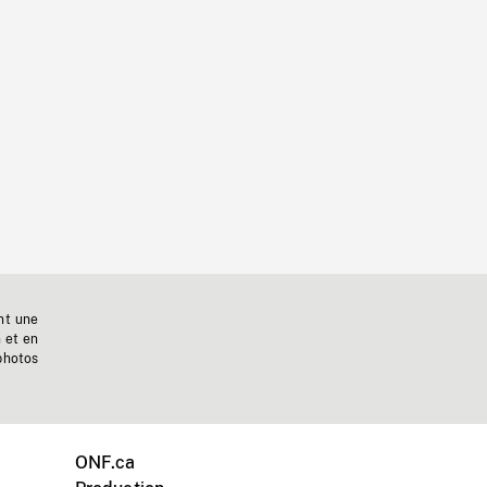
nt une
n et en
photos
ONF.ca