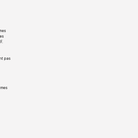
gnes
les
F.
nt pas
ermes