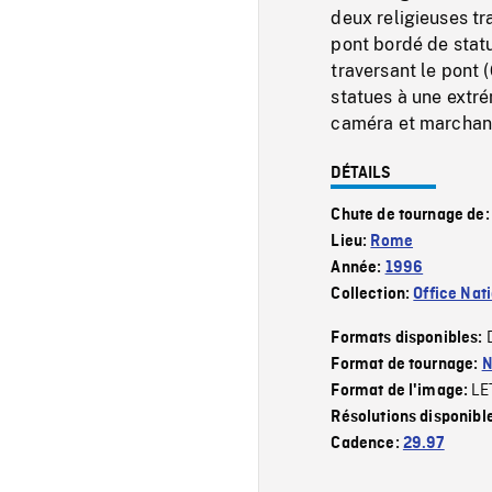
deux religieuses tr
pont bordé de statu
traversant le pont 
statues à une extrém
caméra et marchant
DÉTAILS
Chute de tournage de
Lieu:
Rome
Année:
1996
Collection:
Office Nat
Formats disponibles:
Format de tournage:
N
LE
Format de l'image:
Résolutions disponibl
Cadence:
29.97