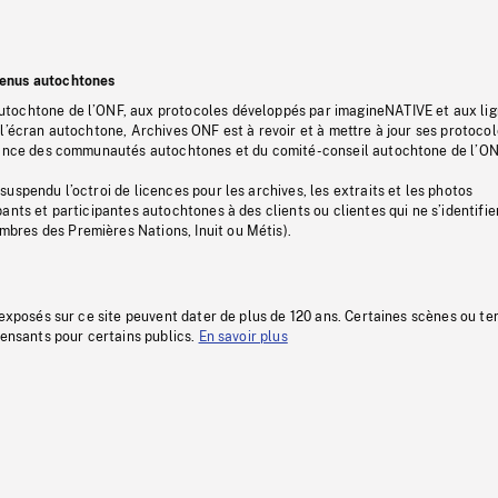
tenus autochtones
tochtone de l’ONF, aux protocoles développés par imagineNATIVE et aux li
l’écran autochtone, Archives ONF est à revoir et à mettre à jour ses protoco
stance des communautés autochtones et du comité-conseil autochtone de l’ON
uspendu l’octroi de licences pour les archives, les extraits et les photos
ants et participantes autochtones à des clients ou clientes qui ne s’identifie
res des Premières Nations, Inuit ou Métis).
 exposés sur ce site peuvent dater de plus de 120 ans. Certaines scènes ou t
fensants pour certains publics.
En savoir plus