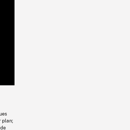
Playback
Rate
ques
 plan;
 de