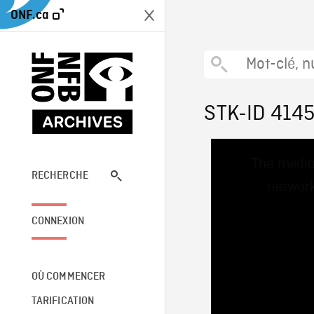
ONF.ca
STK-ID 414
This
The media
is
a
RECHERCHE
network
modal
window.
CONNEXION
OÙ COMMENCER
TARIFICATION