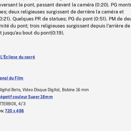
aversant le pont, passant devant la caméra (0:20). PG montr
es; deux religieuses surgissant de derrière la caméra et
(0:21). Quelques PR de statues; PG du pont (0:51). PM de de
ité du pont; trois religieuses surgissant depuis l'arrière de
 jusqu'au bout du pont(0:19).
:
L'Éclipse du sacré
ional du Film
Digital Beta
Video Disque Digital
Bobine 16 mm
,
,
égatif couleur Super 16mm
TTERBOX
4/3
,
es:
720 x 486