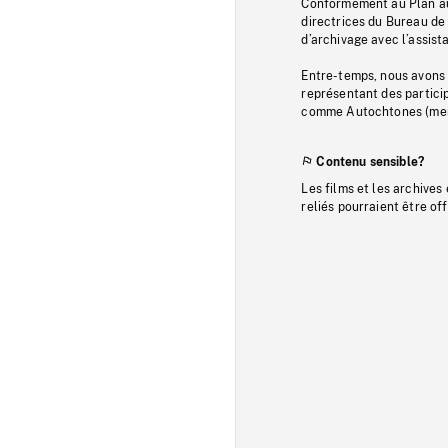
Conformément au Plan au
directrices du Bureau de 
d’archivage avec l’assi
Entre-temps, nous avons s
représentant des particip
comme Autochtones (memb
Contenu sensible?
Les films et les archives
reliés pourraient être of