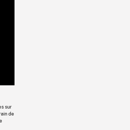
Playback
Rate
es sur
rain de
e