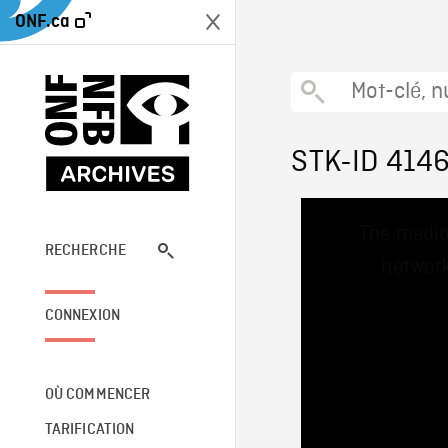
ONF.ca
STK-ID 414
This
The media
is
a
RECHERCHE
network
modal
window.
CONNEXION
OÙ COMMENCER
TARIFICATION