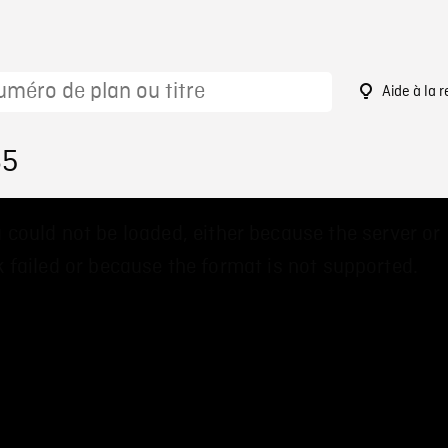
Aide à la 
65
 could not be loaded, either because the server or
 failed or because the format is not supported.