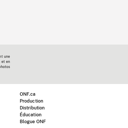
nt une
n et en
photos
ONF.ca
Production
Distribution
Éducation
Blogue ONF