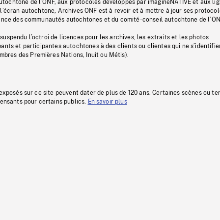
tochtone de l’ONF, aux protocoles développés par imagineNATIVE et aux li
l’écran autochtone, Archives ONF est à revoir et à mettre à jour ses protoco
stance des communautés autochtones et du comité-conseil autochtone de l’ON
uspendu l’octroi de licences pour les archives, les extraits et les photos
ants et participantes autochtones à des clients ou clientes qui ne s’identifie
res des Premières Nations, Inuit ou Métis).
 exposés sur ce site peuvent dater de plus de 120 ans. Certaines scènes ou t
fensants pour certains publics.
En savoir plus