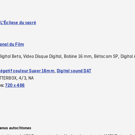
:
L'Éclipse du sacré
ional du Film
Digital Beta
Video Disque Digital
Bobine 16 mm
Bétacam SP
Digital
,
,
,
,
égatif couleur Super 16mm
,
Digital sound DAT
TTERBOX
4/3
NA
,
,
es:
720 x 486
tenus autochtones