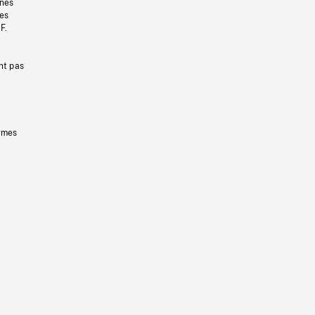
gnes
les
F.
nt pas
ermes