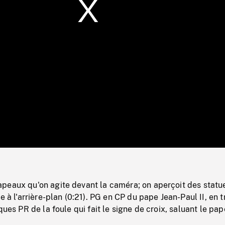
/
Loaded
:
Mute
0%
peaux qu'on agite devant la caméra; on aperçoit des statu
e à l'arrière-plan (0:21). PG en CP du pape Jean-Paul II, en t
ques PR de la foule qui fait le signe de croix, saluant le pap