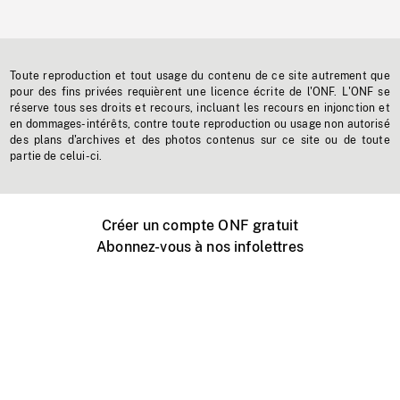
Toute reproduction et tout usage du contenu de ce site autrement que
pour des fins privées requièrent une licence écrite de l'ONF. L'ONF se
réserve tous ses droits et recours, incluant les recours en injonction et
en dommages-intérêts, contre toute reproduction ou usage non autorisé
des plans d'archives et des photos contenus sur ce site ou de toute
partie de celui-ci.
Créer un compte ONF gratuit
Abonnez-vous à nos infolettres
Événements ONF près de chez vous
Créer avec l’ONF
Organiser une projection publique
À propos de ce site
Centre d'aide