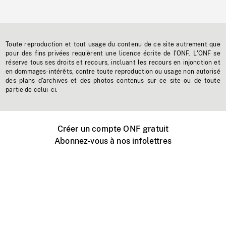
Toute reproduction et tout usage du contenu de ce site autrement que
pour des fins privées requièrent une licence écrite de l'ONF. L'ONF se
réserve tous ses droits et recours, incluant les recours en injonction et
en dommages-intérêts, contre toute reproduction ou usage non autorisé
des plans d'archives et des photos contenus sur ce site ou de toute
partie de celui-ci.
Créer un compte ONF gratuit
Abonnez-vous à nos infolettres
Événements ONF près de chez vous
Créer avec l’ONF
Organiser une projection publique
À propos de ce site
Centre d'aide