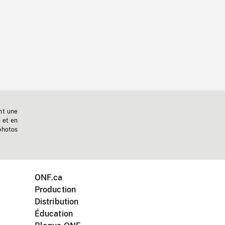
nt une
n et en
photos
ONF.ca
Production
Distribution
Éducation