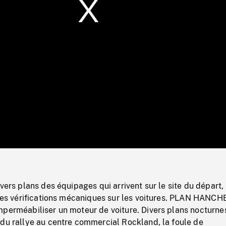
/
Loaded
:
Mute
0%
ivers plans des équipages qui arrivent sur le site du départ,
 des vérifications mécaniques sur les voitures. PLAN HANCH
mperméabiliser un moteur de voiture. Divers plans nocturne
 du rallye au centre commercial Rockland, la foule de