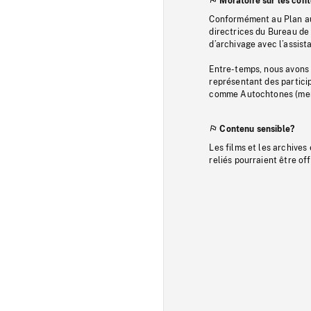
Moratoire sur les con
Conformément au Plan au
directrices du Bureau de 
d’archivage avec l’assi
Entre-temps, nous avons s
représentant des particip
comme Autochtones (memb
Contenu sensible?
Les films et les archives
reliés pourraient être of