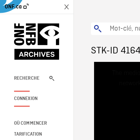
ONF.ca
STK-ID 416
This
The media
is
a
RECHERCHE
network
modal
window.
CONNEXION
OÙ COMMENCER
TARIFICATION