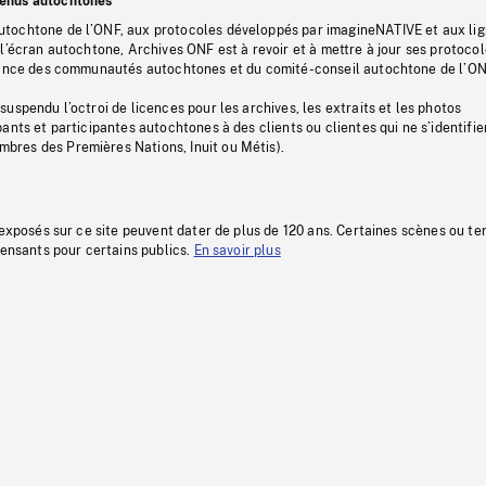
tenus autochtones
tochtone de l’ONF, aux protocoles développés par imagineNATIVE et aux li
l’écran autochtone, Archives ONF est à revoir et à mettre à jour ses protoco
stance des communautés autochtones et du comité-conseil autochtone de l’ON
uspendu l’octroi de licences pour les archives, les extraits et les photos
ants et participantes autochtones à des clients ou clientes qui ne s’identifie
res des Premières Nations, Inuit ou Métis).
 exposés sur ce site peuvent dater de plus de 120 ans. Certaines scènes ou t
fensants pour certains publics.
En savoir plus