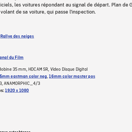
ficiels, les voitures répondant au signal de départ. Plan de 
volant de sa voiture, qui passe l'inspection.
:
Rallye des neiges
ional du Film
Bobine 35 mm
HDCAM SR
Video Disque Digital
,
,
5mm eastman color neg
,
16mm color master pos
3
ANAMORPHIC_4/3
,
es:
1920 x 1080