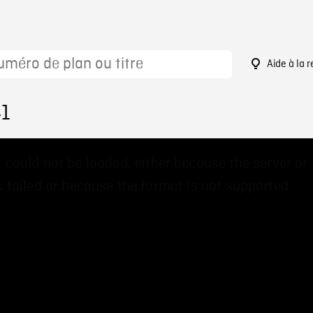
Aide à la 
41
 could not be loaded, either because the server or
 failed or because the format is not supported.