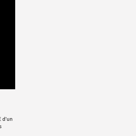
Playback
Rate
E d'un
s