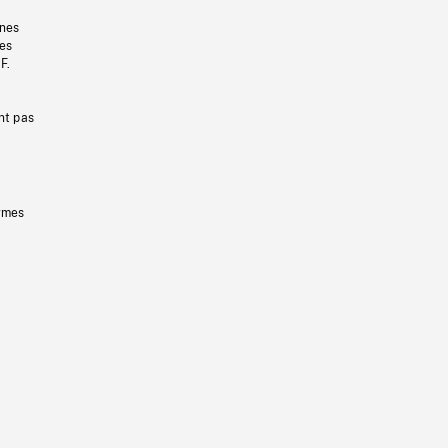
gnes
les
F.
nt pas
ermes