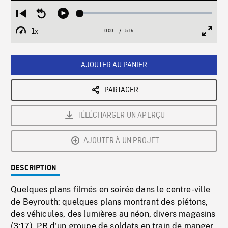
Loaded
:
Restart
Seek
Play
0.71%
from
backward
1x
0:00
Current
5:15
Duration
/
beginning
10
Playback
Full
Time
seconds
Rate
Scree
AJOUTER AU PANIER
PARTAGER
TÉLÉCHARGER UN APERÇU
AJOUTER À UN PROJET
DESCRIPTION
Quelques plans filmés en soirée dans le centre-ville
de Beyrouth: quelques plans montrant des piétons,
des véhicules, des lumières au néon, divers magasins
(3:17). PR d'un groupe de soldats en train de manger