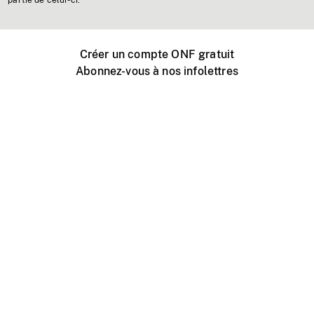
partie de celui-ci.
Créer un compte ONF gratuit
Abonnez-vous à nos infolettres
Événements ONF près de chez vous
Créer avec l’ONF
Organiser une projection publique
À propos de ce site
Centre d'aide
Contactez-nous
Espace Média
Emplois
ONF.ca
Production