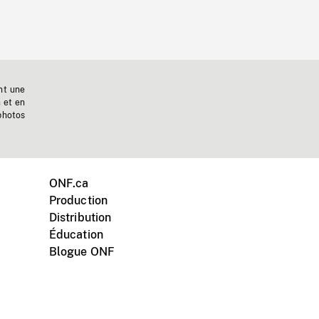
nt une
n et en
photos
ONF.ca
Production
Distribution
Éducation
Blogue ONF