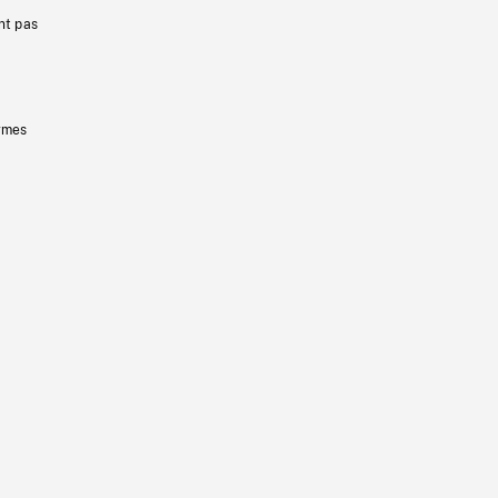
nt pas
ermes