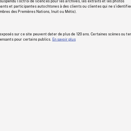
uspendu l’octroi de licences pour les archives, les extraits et les photos
ants et participantes autochtones à des clients ou clientes qui ne s’identifie
res des Premières Nations, Inuit ou Métis).
 exposés sur ce site peuvent dater de plus de 120 ans. Certaines scènes ou t
fensants pour certains publics.
En savoir plus