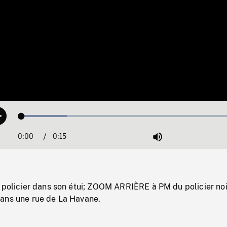
Loaded
:
Play
20.19%
0:00
Current
0:15
Duration
/
Mute
Time
 policier dans son étui; ZOOM ARRIÈRE à PM du policier noi
ans une rue de La Havane.