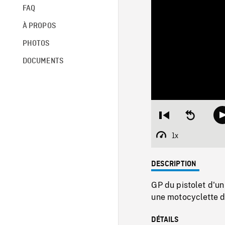
FAQ
À PROPOS
PHOTOS
DOCUMENTS
Restart
Seek
from
backward
beginning
10
1x
Playback
seconds
Rate
DESCRIPTION
GP du pistolet d'un
une motocyclette d
DÉTAILS