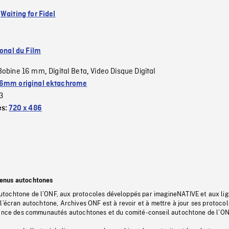
:
Waiting for Fidel
ional du Film
Bobine 16 mm
Digital Beta
Video Disque Digital
,
,
6mm original ektachrome
3
es:
720 x 486
tenus autochtones
tochtone de l’ONF, aux protocoles développés par imagineNATIVE et aux li
l’écran autochtone, Archives ONF est à revoir et à mettre à jour ses protoco
stance des communautés autochtones et du comité-conseil autochtone de l’ON