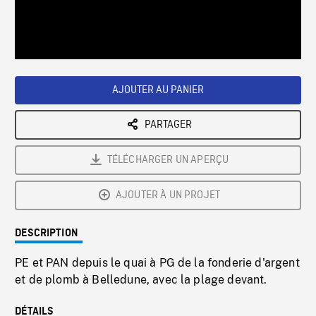
/
Loaded
:
Playback
0%
Rate
AJOUTER AU PANIER
PARTAGER
TÉLÉCHARGER UN APERÇU
AJOUTER À UN PROJET
DESCRIPTION
PE et PAN depuis le quai à PG de la fonderie d'argent
et de plomb à Belledune, avec la plage devant.
DÉTAILS