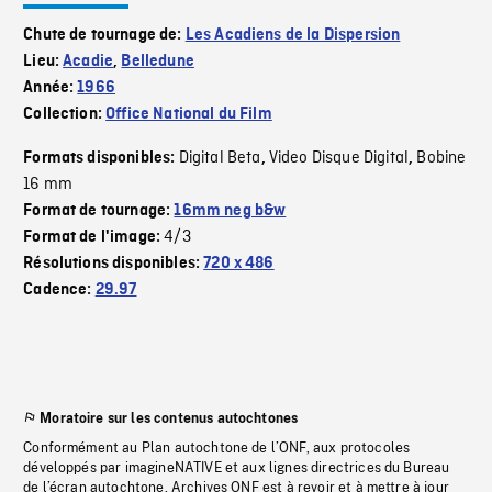
Chute de tournage de:
Les Acadiens de la Dispersion
Lieu:
Acadie
,
Belledune
Année:
1966
Collection:
Office National du Film
Digital Beta
Video Disque Digital
Bobine
Formats disponibles:
,
,
16 mm
Format de tournage:
16mm neg b&w
4/3
Format de l'image:
Résolutions disponibles:
720 x 486
Cadence:
29.97
Moratoire sur les contenus autochtones
Conformément au Plan autochtone de l’ONF, aux protocoles
développés par imagineNATIVE et aux lignes directrices du Bureau
de l’écran autochtone, Archives ONF est à revoir et à mettre à jour