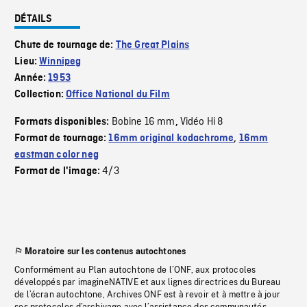
DÉTAILS
Chute de tournage de:
The Great Plains
Lieu:
Winnipeg
Année:
1953
Collection:
Office National du Film
Bobine 16 mm
Vidéo Hi 8
Formats disponibles:
,
Format de tournage:
16mm original kodachrome
,
16mm
eastman color neg
4/3
Format de l'image:
Moratoire sur les contenus autochtones
Conformément au Plan autochtone de l’ONF, aux protocoles
développés par imagineNATIVE et aux lignes directrices du Bureau
de l’écran autochtone, Archives ONF est à revoir et à mettre à jour