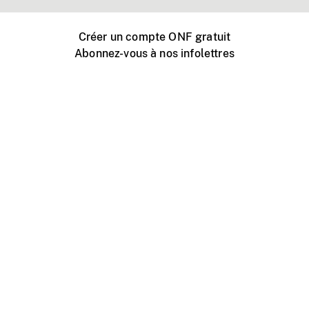
Créer un compte ONF gratuit
Abonnez-vous à nos infolettres
Événements ONF près de chez vous
Créer avec l’ONF
Organiser une projection publique
À propos de ce site
Centre d'aide
Contactez-nous
Espace Média
Emplois
ONF.ca
Production
Distribution