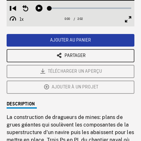
Loaded
:
Restart
Seek
Play
2.66%
from
backward
1x
0:00
Current
2:02
Duration
/
beginning
10
Playback
Full
Time
seconds
Rate
Scree
AJOUTER AU PANIER
PARTAGER
TÉLÉCHARGER UN APERÇU
AJOUTER À UN PROJET
DESCRIPTION
La construction de dragueurs de mines: plans de
grues géantes qui soulèvent les composantes de la
superstructure d'un navire puis les abaissent pour les
mettre en place. Trois Ps en PL du chantier naval où