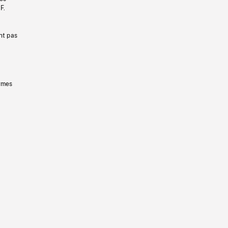
F.
nt pas
ermes