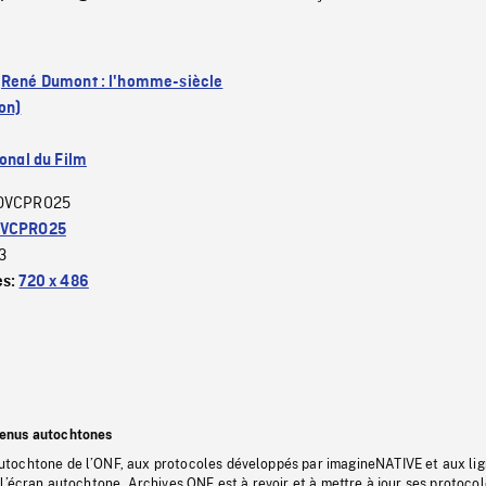
:
René Dumont : l'homme-siècle
on)
ional du Film
DVCPRO25
VCPRO25
3
es:
720 x 486
tenus autochtones
tochtone de l’ONF, aux protocoles développés par imagineNATIVE et aux li
l’écran autochtone, Archives ONF est à revoir et à mettre à jour ses protoco