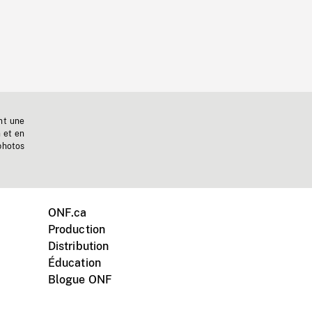
nt une
n et en
photos
ONF.ca
Production
Distribution
Éducation
Blogue ONF