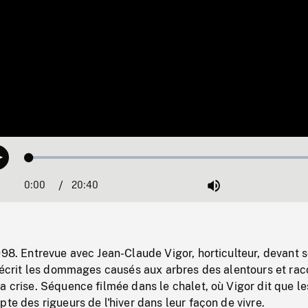
Loaded
:
Play
0.18%
0:00
Current
20:40
Duration
/
Mute
Time
998. Entrevue avec Jean-Claude Vigor, horticulteur, devant 
 décrit les dommages causés aux arbres des alentours et ra
a crise. Séquence filmée dans le chalet, où Vigor dit que l
pte des rigueurs de l'hiver dans leur façon de vivre.