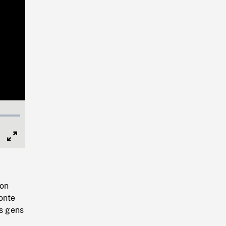
Full
Screen
son
conte
es gens