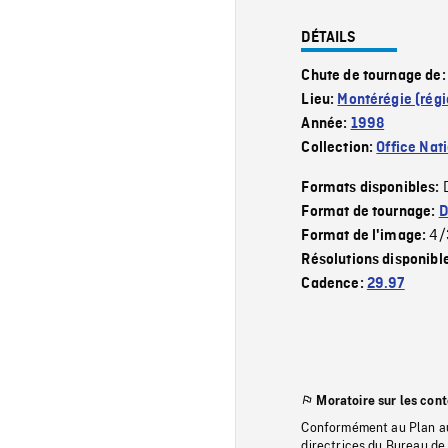
DÉTAILS
Chute de tournage de
Lieu:
Montérégie (régi
Année:
1998
Collection:
Office Nat
Formats disponibles:
Format de tournage:
D
4/
Format de l'image:
Résolutions disponibl
Cadence:
29.97
Moratoire sur les con
Conformément au Plan au
directrices du Bureau de 