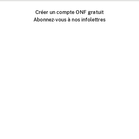
Créer un compte ONF gratuit
Abonnez-vous à nos infolettres
Événements ONF près de chez vous
Créer avec l’ONF
Organiser une projection publique
À propos de ce site
Centre d'aide
Contactez-nous
Espace Média
Emplois
ONF.ca
Production
Distribution
Éducation