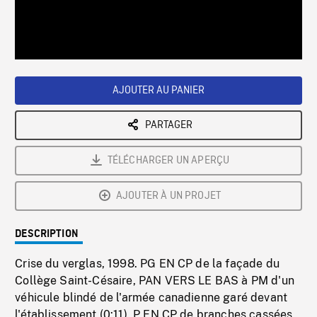
/
Loaded
:
Playback
0%
Rate
AJOUTER AU PANIER
PARTAGER
TÉLÉCHARGER UN APERÇU
AJOUTER À UN PROJET
DESCRIPTION
Crise du verglas, 1998. PG EN CP de la façade du
Collège Saint-Césaire, PAN VERS LE BAS à PM d'un
véhicule blindé de l'armée canadienne garé devant
l'établissement (0:11). P EN CP de branches cassées