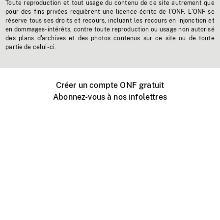
Toute reproduction et tout usage du contenu de ce site autrement que
pour des fins privées requièrent une licence écrite de l'ONF. L'ONF se
réserve tous ses droits et recours, incluant les recours en injonction et
en dommages-intérêts, contre toute reproduction ou usage non autorisé
des plans d'archives et des photos contenus sur ce site ou de toute
partie de celui-ci.
Créer un compte ONF gratuit
Abonnez-vous à nos infolettres
Événements ONF près de chez vous
Créer avec l’ONF
Organiser une projection publique
À propos de ce site
Centre d'aide
Contactez-nous
Espace Média
Emplois