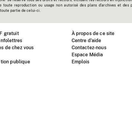
'ONF se réserve tous ses droits et recours, incluant les recours en injonctio
e toute reproduction ou usage non autorisé des plans d'archives et des 
toute partie de celui-ci.
 gratuit
À propos de ce site
nfolettres
Centre d'aide
s de chez vous
Contactez-nous
Espace Média
tion publique
Emplois
Instagram
Vimeo
X
télé