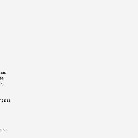
gnes
les
F.
nt pas
ermes