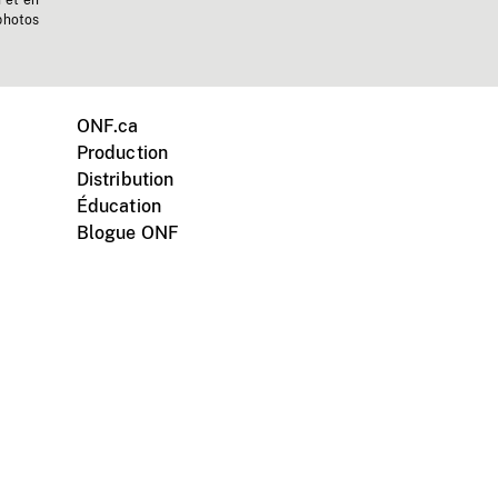
n et en
photos
ONF.ca
Production
Distribution
Éducation
Blogue ONF