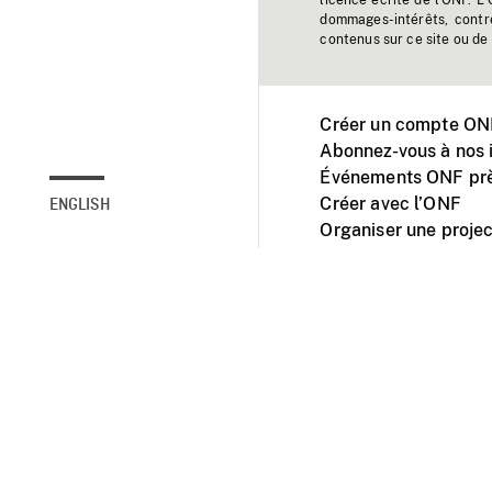
licence écrite de l'ONF. L
dommages-intérêts, contr
contenus sur ce site ou de 
Créer un compte ONF
Abonnez-vous à nos i
Événements ONF prè
Créer avec l’ONF
ENGLISH
Organiser une projec
Facebook
Youtube
L'ONF sur mobile et 