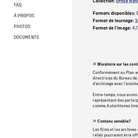
Collection:
Office Nat
FAQ
Formats disponibles:
À PROPOS
Format de tournage:
1
PHOTOS
4/
Format de l'image:
DOCUMENTS
Moratoire sur les con
Conformément au Plan au
directrices du Bureau de 
d’archivage avec l’assi
Entre-temps, nous avons s
représentant des particip
comme Autochtones (memb
Contenu sensible?
Les films et les archives
reliés pourraient être of