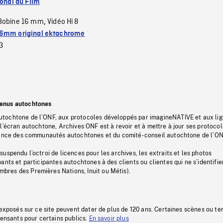
ional du Film
Bobine 16 mm
Vidéo Hi 8
,
6mm original ektachrome
3
tenus autochtones
tochtone de l’ONF, aux protocoles développés par imagineNATIVE et aux li
l’écran autochtone, Archives ONF est à revoir et à mettre à jour ses protoco
stance des communautés autochtones et du comité-conseil autochtone de l’ON
uspendu l’octroi de licences pour les archives, les extraits et les photos
ants et participantes autochtones à des clients ou clientes qui ne s’identifie
res des Premières Nations, Inuit ou Métis).
 exposés sur ce site peuvent dater de plus de 120 ans. Certaines scènes ou t
fensants pour certains publics.
En savoir plus