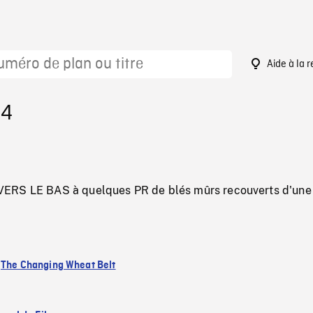
Aide à la 
84
ERS LE BAS à quelques PR de blés mûrs recouverts d'une
:
The Changing Wheat Belt