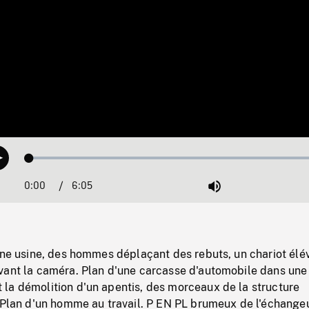
Loaded
:
Play
0.62%
0:00
Current
6:05
Duration
/
Mute
Time
une usine, des hommes déplaçant des rebuts, un chariot élé
vant la caméra. Plan d'une carcasse d'automobile dans une 
la démolition d'un apentis, des morceaux de la structure
. Plan d'un homme au travail. P EN PL brumeux de l'échange