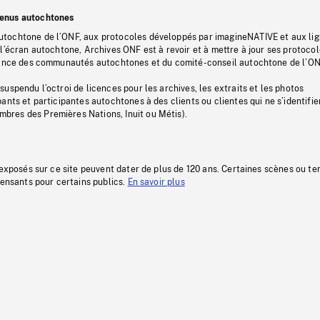
tenus autochtones
tochtone de l’ONF, aux protocoles développés par imagineNATIVE et aux li
l’écran autochtone, Archives ONF est à revoir et à mettre à jour ses protoco
stance des communautés autochtones et du comité-conseil autochtone de l’ON
uspendu l’octroi de licences pour les archives, les extraits et les photos
ants et participantes autochtones à des clients ou clientes qui ne s’identifie
res des Premières Nations, Inuit ou Métis).
 exposés sur ce site peuvent dater de plus de 120 ans. Certaines scènes ou t
fensants pour certains publics.
En savoir plus