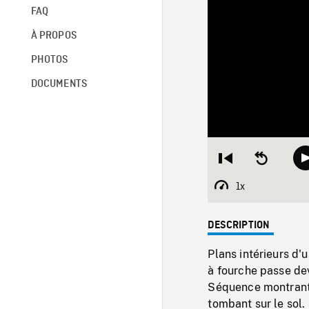
FAQ
À PROPOS
PHOTOS
DOCUMENTS
Restart
Seek
from
backward
beginning
10
1x
Playback
seconds
Rate
DESCRIPTION
Plans intérieurs d'
à fourche passe de
Séquence montrant 
tombant sur le sol