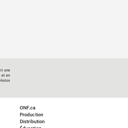
nt une
n et en
photos
ONF.ca
Production
Distribution