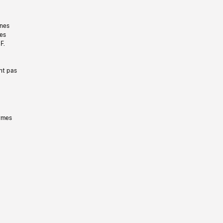
gnes
les
F.
nt pas
ermes