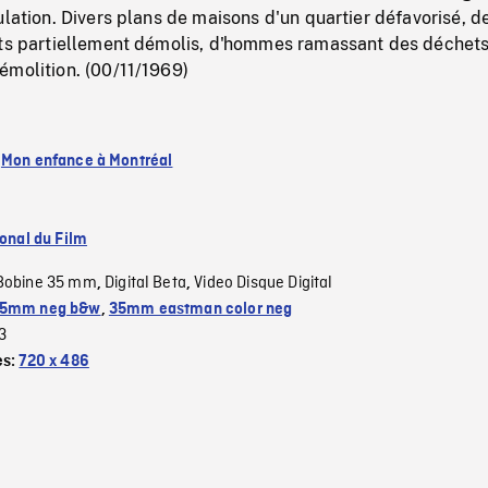
ulation. Divers plans de maisons d'un quartier défavorisé, d
nts partiellement démolis, d'hommes ramassant des déchets
émolition. (00/11/1969)
:
Mon enfance à Montréal
ional du Film
Bobine 35 mm
Digital Beta
Video Disque Digital
,
,
5mm neg b&w
,
35mm eastman color neg
3
es:
720 x 486