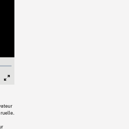
Full
Screen
vateur
ruelle.
ur