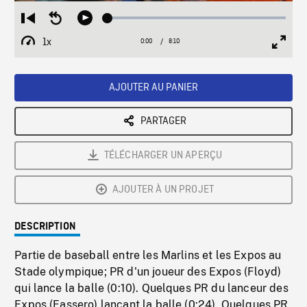
Loaded
:
Restart
Seek
Play
0.46%
from
backward
1x
0:00
Current
8:10
Duration
/
beginning
10
Playback
Full
Time
seconds
Rate
Scree
AJOUTER AU PANIER
PARTAGER
TÉLÉCHARGER UN APERÇU
AJOUTER À UN PROJET
DESCRIPTION
Partie de baseball entre les Marlins et les Expos au
Stade olympique; PR d'un joueur des Expos (Floyd)
qui lance la balle (0:10). Quelques PR du lanceur des
Expos (Fassero) lançant la balle (0:24). Quelques PR