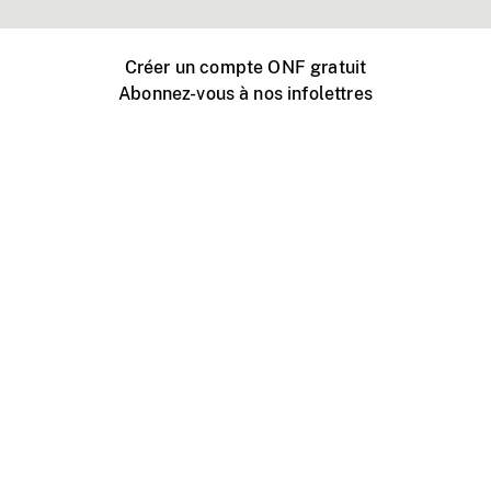
Créer un compte ONF gratuit
Abonnez-vous à nos infolettres
Événements ONF près de chez vous
Créer avec l’ONF
Organiser une projection publique
À propos de ce site
Centre d'aide
Contactez-nous
Espace Média
Emplois
ONF.ca
Production
Distribution