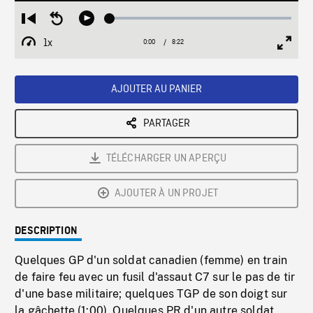
Loaded
:
Restart
Seek
Play
0.45%
from
backward
1x
0:00
Current
8:22
Duration
/
beginning
10
Playback
Full
Time
seconds
Rate
Scree
AJOUTER AU PANIER
PARTAGER
TÉLÉCHARGER UN APERÇU
AJOUTER À UN PROJET
DESCRIPTION
Quelques GP d'un soldat canadien (femme) en train
de faire feu avec un fusil d'assaut C7 sur le pas de tir
d'une base militaire; quelques TGP de son doigt sur
la gâchette (1:00). Quelques PR d'un autre soldat