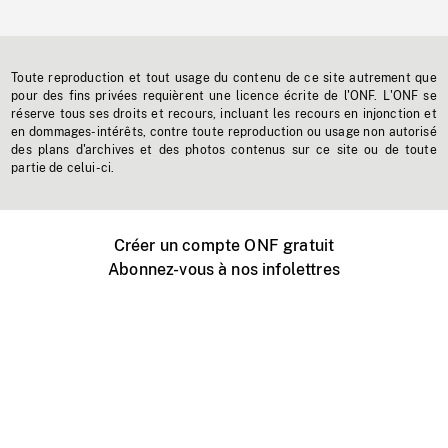
Toute reproduction et tout usage du contenu de ce site autrement que
pour des fins privées requièrent une licence écrite de l'ONF. L'ONF se
réserve tous ses droits et recours, incluant les recours en injonction et
en dommages-intérêts, contre toute reproduction ou usage non autorisé
des plans d'archives et des photos contenus sur ce site ou de toute
partie de celui-ci.
Créer un compte ONF gratuit
Abonnez-vous à nos infolettres
Événements ONF près de chez vous
Créer avec l’ONF
Organiser une projection publique
À propos de ce site
Centre d'aide