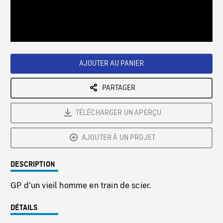
/
Loaded
:
Playback
0%
Rate
AJOUTER AU PANIER
PARTAGER
TÉLÉCHARGER UN APERÇU
AJOUTER À UN PROJET
DESCRIPTION
GP d'un vieil homme en train de scier.
DÉTAILS