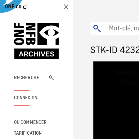
ONF.ca
STK-ID 423
This
The media
is
a
RECHERCHE
network
modal
window.
CONNEXION
OÙ COMMENCER
TARIFICATION