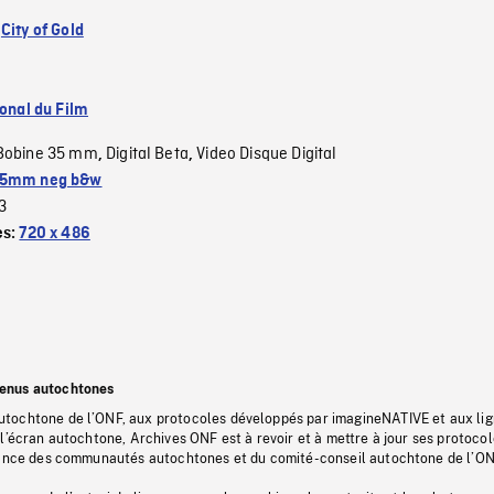
:
City of Gold
ional du Film
Bobine 35 mm
Digital Beta
Video Disque Digital
,
,
5mm neg b&w
3
es:
720 x 486
tenus autochtones
tochtone de l’ONF, aux protocoles développés par imagineNATIVE et aux li
l’écran autochtone, Archives ONF est à revoir et à mettre à jour ses protoco
stance des communautés autochtones et du comité-conseil autochtone de l’ON