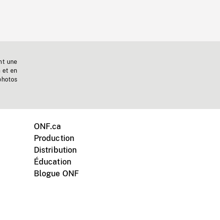
nt une
n et en
photos
ONF.ca
Production
Distribution
Éducation
Blogue ONF