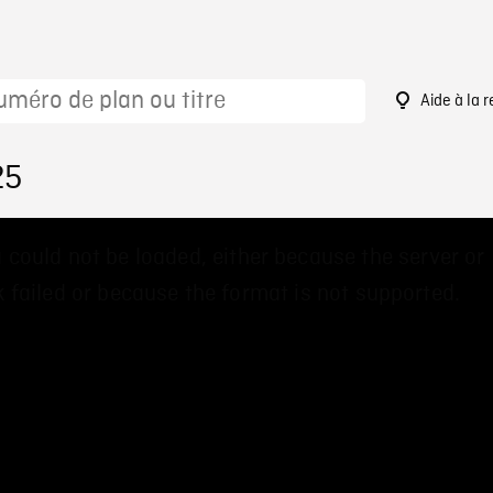
Aide à la 
25
 could not be loaded, either because the server or
 failed or because the format is not supported.