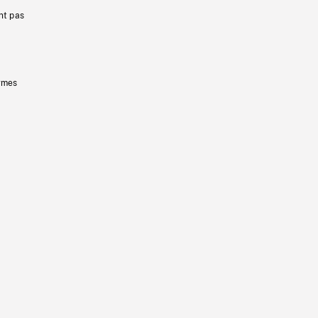
nt pas
ermes