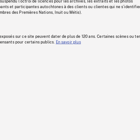
uspendu l’octroi de licences pour les archives, les extraits et les photos
ants et participantes autochtones à des clients ou clientes qui ne s’identifie
res des Premières Nations, Inuit ou Métis).
 exposés sur ce site peuvent dater de plus de 120 ans. Certaines scènes ou t
fensants pour certains publics.
En savoir plus